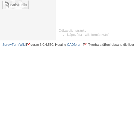
Odkazující stránky:
Nápověda - wiki formátování
ScrewTurn Wiki
verze 3.0.4.560. Hosting
CADforum
. Tvorba a šíření obsahu dle lic