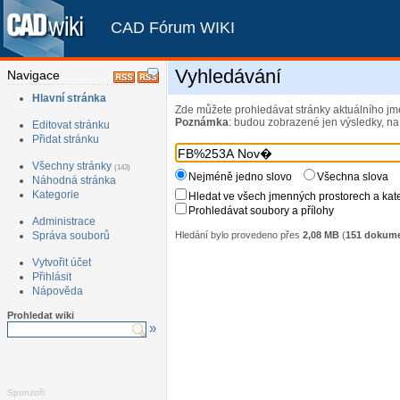
CAD Fórum WIKI
Vyhledávání
Navigace
Hlavní stránka
Zde můžete prohledávat stránky aktuálního jm
Poznámka
: budou zobrazené jen výsledky, na 
Editovat stránku
Přidat stránku
Všechny stránky
(143)
Nejméně jedno slovo
Všechna slova
Náhodná stránka
Kategorie
Hledat ve všech jmenných prostorech a kat
Prohledávat soubory a přílohy
Administrace
Hledání bylo provedeno přes
2,08 MB
(
151 dokum
Správa souborů
Vytvořit účet
Přihlásit
Nápověda
Prohledat wiki
»
Sponzoři: