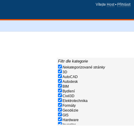
Vítejte
Host
•
Přihlásit
Filtr dle kategorie
Nekategorizované stránky
3D
AutoCAD
Autodesk
BIM
Bydlení
Civil3D
Elektrotechnika
Formáty
Geodézie
GIS
Hardware
Inventor
Nápověda