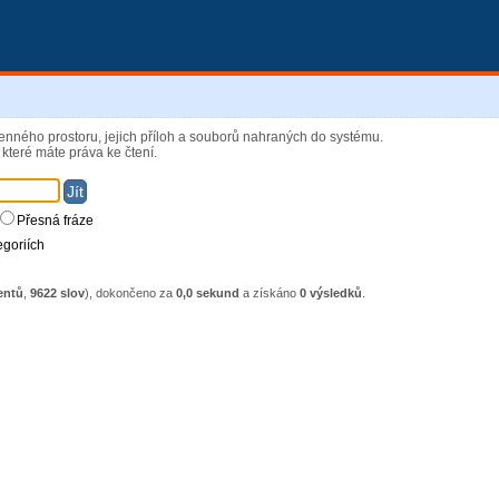
enného prostoru, jejich příloh a souborů nahraných do systému.
které máte práva ke čtení.
Přesná fráze
egoriích
entů
,
9622 slov
), dokončeno za
0,0 sekund
a získáno
0 výsledků
.