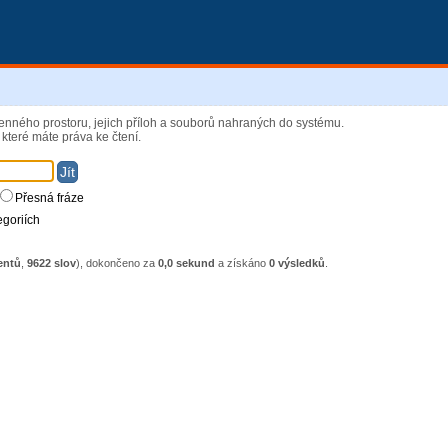
enného prostoru, jejich příloh a souborů nahraných do systému.
které máte práva ke čtení.
Přesná fráze
egoriích
entů
,
9622 slov
), dokončeno za
0,0 sekund
a získáno
0 výsledků
.