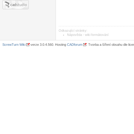
Odkazující stránky:
Nápověda - wiki formátování
ScrewTurn Wiki
verze 3.0.4.560. Hosting
CADforum
. Tvorba a šíření obsahu dle lic