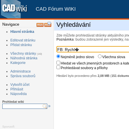
CAD Fórum WIKI
Vyhledávání
Navigace
Hlavní stránka
Zde můžete prohledávat stránky aktuálního jm
Poznámka
: budou zobrazené jen výsledky, na 
Editovat stránku
Přidat stránku
Všechny stránky
(143)
Nejméně jedno slovo
Všechna slova
Náhodná stránka
Kategorie
Hledat ve všech jmenných prostorech a kat
Prohledávat soubory a přílohy
Administrace
Hledání bylo provedeno přes
2,08 MB
(
151 dokum
Správa souborů
Vytvořit účet
Přihlásit
Nápověda
Prohledat wiki
»
Sponzoři: