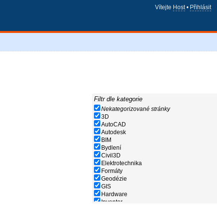
Vítejte
Host
•
Přihlásit
Filtr dle kategorie
Nekategorizované stránky
3D
AutoCAD
Autodesk
BIM
Bydlení
Civil3D
Elektrotechnika
Formáty
Geodézie
GIS
Hardware
Inventor
Nápověda