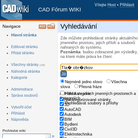
Vítejte
Host
•
Přihlásit
CAD Fórum WIKI
Vyhledávání
Navigace
Hlavní stránka
Zde můžete prohledávat stránky aktuálního
jmenného prostoru, jejich příloh a souborů
Editovat stránku
nahraných do systému.
Poznámka
: budou zobrazené jen výsledky,
Přidat stránku
na které máte práva ke čtení.
Všechny stránky
(143)
Náhodná stránka
Kategorie
Nejméně jedno slovo
Všechna
slova
Přesná fráze
Administrace
Filtr dle kategorie
Hledat ve všech jmenných prostorech a
Správa souborů
kategoriích
Nekategorizované stránky
Prohledávat soubory a přílohy
3D
Vytvořit účet
AutoCAD
Přihlásit
Autodesk
BIM
Nápověda
Bydlení
Civil3D
Prohledat wiki
Elektrotechnika
»