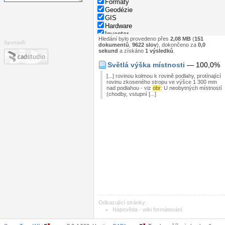
Formáty
Geodézie
GIS
Hardware
Inventor
Hledání bylo provedeno přes
2,08 MB
(
151
Nápověda
Sponzoři:
dokumentů
,
9622 slov
), dokončeno za
0,0
Normy
sekund
a získáno
1 výsledků
.
Parametry rodin
Světlá výška místnosti
— 100,0%
Programování
Revit
[...] rovinou kolmou k rovině podlahy, protínající
Správa dat
rovinu zkoseného stropu ve výšce 1 300 mm
nad podlahou - viz
obr
: U neobytných místností
Stavebnictví
(chodby, vstupní [...]
Strojírenství
System
Tipy
Windows
Zkratky
Odkazující stránky:
Nápověda - wiki formátování