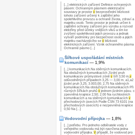
[...] elektrických zařízení Definice ochranných
pásem: Ochranným pásmem elektrizační
soustavy je prostor
v
bezprostřední blízkosti
tohoto zařízení určený k zajištění jeho
spolehlivého provozu a ochraně života, zdraví a
majetku osob. Tento prostor je jednak určen k
zajištění ochrany zařízení pro výrobu a rozvod
elektřiny před účinky vnějších vlivů a tím ke
zvýšení spolehlivosti jejich provozu a jednak
vytváří podmínky pro bezpečnost osob a jejich
majetku nacházejícího se
v
blízkosti
elektrických zařízení. Vznik ochranného pásma
Ochranné pásmo [...]
Šířkové uspořádání místních
komunikací
— 1,9%
[...] komunikacích.Na sběrných komunikacích.
Na obslužných komunikacích Jízdní pruh
komunikacev průmyslové zóně
v
šíři 3,50 m,
v
odůvodněných případech 3,25 — 3,00 m. a1,a2
jízdní pruh 3,25; 3.003,00; 2,75 Na sběrných
komunikacích.Na obslužných komunikacích Při
různých šířkách pruhů
v
jednom jízdním pásu. c
zpevněná krajnice 2,50; 2.00 Na rychlostních
komunikacích a na sběrných komunikacích
v
přechodových úsecích Podle ČSN 73 6101 (na
přechodových úsecích) e nezpevněná krajnice
0,50 Na [...]
Vodovodní přípojka
— 1,8%
[...] potřebu. Pro jednoho odběratele vody z
veřejného vodovodu má být navržena jedna
vodovodní přípojka.
V
případě, že vodovod pro