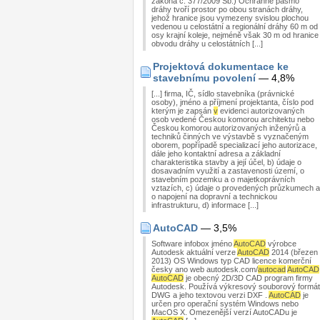
zákona č. 377/2009 Sb.) Ochranné pásmo
dráhy tvoří prostor po obou stranách dráhy,
jehož hranice jsou vymezeny svislou plochou
vedenou u celostátní a regionální dráhy 60 m od
osy krajní koleje, nejméně však 30 m od hranice
obvodu dráhy u celostátních [...]
Projektová dokumentace ke
stavebnímu povolení
— 4,8%
[...] firma, IČ, sídlo stavebníka (právnické
osoby), jméno a příjmení projektanta, číslo pod
kterým je zapsán
v
evidenci autorizovaných
osob vedené Českou komorou architektu nebo
Českou komorou autorizovaných inženýrů a
techniků činných ve výstavbě s vyznačeným
oborem, popřípadě specializací jeho autorizace,
dále jeho kontaktní adresa a základní
charakteristika stavby a její účel, b) údaje o
dosavadním využití a zastavenosti území, o
stavebním pozemku a o majetkoprávních
vztazích, c) údaje o provedených průzkumech a
o napojení na dopravní a technickou
infrastrukturu, d) informace [...]
AutoCAD
— 3,5%
Software infobox jméno
AutoCAD
výrobce
Autodesk aktuální verze
AutoCAD
2014 (březen
2013) OS Windows typ CAD licence komerční
česky ano web autodesk.com/
autocad
AutoCAD
AutoCAD
je obecný 2D/3D CAD program firmy
Autodesk. Používá výkresový souborový formát
DWG a jeho textovou verzi DXF .
AutoCAD
je
určen pro operační systém Windows nebo
MacOS X. Omezenější verzí AutoCADu je