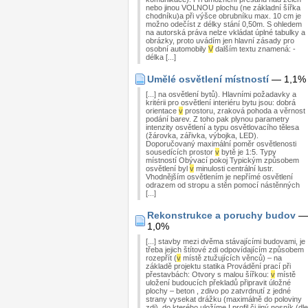
nebo jinou VOLNOU plochu (ne základní šířka
chodníku)a při výšce obrubníku max. 10 cm je
možno odečíst z délky stání 0,50m. S ohledem
na autorská práva nelze vkládat úplné tabulky a
obrázky, proto uvádím jen hlavní zásady pro
osobní automobily
V
dalším textu znamená: -
délka [...]
Umělé osvětlení místností
— 1,1%
[...] na osvětlení bytů). Hlavními požadavky a
kritérii pro osvětlení interiéru bytu jsou: dobrá
orientace
v
prostoru, zraková pohoda a věrnost
podání barev. Z toho pak plynou parametry
intenzity osvětlení a typu osvětlovacího tělesa
(žárovka, zářivka, výbojka, LED).
Doporučovaný maximální poměr osvětlenosti
sousedících prostor
v
bytě je 1:5. Typy
místností Obývací pokoj Typickým způsobem
osvětlení byl
v
minulosti centrální lustr.
Vhodnějším osvětlením je nepřímé osvětlení
odrazem od stropu a stěn pomocí nástěnných
[...]
Rekonstrukce a poruchy budov
—
1,0%
[...] stavby mezi dvěma stávajícími budovami, je
třeba jejich štítové zdi odpovídajícím způsobem
rozepřít (
v
místě ztužujících věnců) – na
základě projektu statika Provádění prací při
přestavbách: Otvory s malou šířkou:
v
místě
uložení budoucích překladů připravit úložné
plochy – beton , zdivo po zatvrdnutí z jedné
strany vysekat drážku (maximálně do poloviny
zdi), do kterého uložíme I profil či jiný nosník (dle