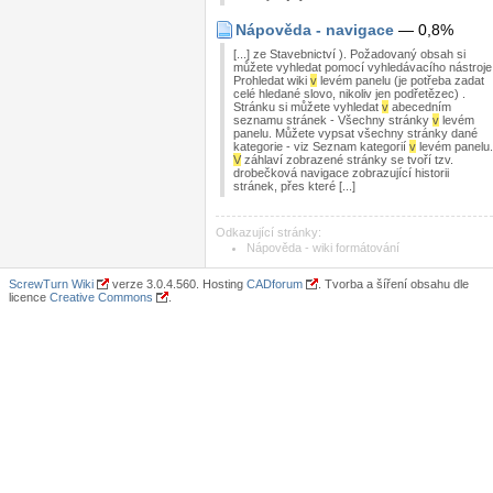
Nápověda - navigace
— 0,8%
[...] ze Stavebnictví ). Požadovaný obsah si
můžete vyhledat pomocí vyhledávacího nástroje
Prohledat wiki
v
levém panelu (je potřeba zadat
celé hledané slovo, nikoliv jen podřetězec) .
Stránku si můžete vyhledat
v
abecedním
seznamu stránek - Všechny stránky
v
levém
panelu. Můžete vypsat všechny stránky dané
kategorie - viz Seznam kategorií
v
levém panelu.
V
záhlaví zobrazené stránky se tvoří tzv.
drobečková navigace zobrazující historii
stránek, přes které [...]
Odkazující stránky:
Nápověda - wiki formátování
ScrewTurn Wiki
verze 3.0.4.560. Hosting
CADforum
. Tvorba a šíření obsahu dle
licence
Creative Commons
.