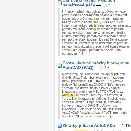
Ochranná pásma v oblasti
památkové péče
— 1,2%
[...] určení předmětu ochrany, důvod vymezení,
popis hranice ochranného pásma a stanovení
podmínek pro činnost
v
ochranném pásmu.
Každý vlastník nemovitosti, která není sice
kulturní památkou, ale je
v
památkové rezervaci,
památkové zóně nebo
v
ochranném pásmu
nemovité kulturní památky, nemovité národní
kulturní památky, památkové rezervace nebo
památkové zóny, povinen k zamýšlené stavbě,
stavebním úpravám nebo udržovacím pracím
na této nemovitosti si předem vyžádat závazné
stanovisko orgánu památkové péče. Toto
ustanovení [...]
Často kladené otázky k programu
AutoCAD (FAQ)
— 1,2%
Nezobrazují se souborové dialogy
v
příkazu
Otevři, Ulož, Tisk. Nastavte na příkazovém
řádku proměnnou FILEDIA na 1. Příkazové
dialogy řídí proměnná CMDDIA Nefunguje mi
správně prostřední tlačítko/kolečko myši.
Nastavte proměnnou MBUTTONPAN na 1.
AutoCAD
neotevře DWG výkres z novější
verze. Nové verze umí ukládat i implicitně do
starších formátů. Popř. použíjte bezplatný
konverzní nástroj DWG TrueView - viz
Download . Jak načíst a spustit LISP utilitu
AutoCADu? Použijte příkaz APLČTI pro načtení
daného .LSP nebo .VLX souboru. [...]
Zkratky příkazů AutoCADu
— 1,1%