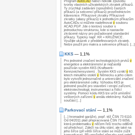
Program
AutoCAD
nabízí několik způsobů
tvorby vlastních uživatelských zkratek příkazů.
Ty zrychlují zadávání (spouštění) častých
příkazů (a sekvencí příkazů) prostřednictvím
klávesnice. Příkazové zkratky Příkazové
zkratky (aliasy příkazů) k jednotlivým příkazům
AutoCADu si můžete nadefinovat
v
souboru
ACAD.PGP. Jde o textový soubor s
jednoduchou strukturou, kde si nastavíte
zkrácené názvy pro požadované standardní
příkazy. Typicky např. KR = KRUŽNICE .
Využijte ukázek z předdefinovaných zkratek.
Nelze použít pro makra a sekvence příkazů. [...]
KKS
— 1,1%
Pro jednotné značení technologických prvků
v
energetice a elektrárenství je nejčastěji
používán systém KKS (Kraftwerk-
Kennzeichensystem) . Systém KKS vznikl
v
60.
letech minulého století
v
Německu a jeho cílem
bylo vytvořit jednoznačné a univerzální značení
pro elektrárenské celky. Výhodou KKS je
jednotné použití pro stavební i strojní zařízení,
elektrotechnologii, instrumentaci a řídící
systémy. Pomocí kódu KKS lze určit umístění
veškerých zařízení
v
areálu elektrárny. Každá
součást [...]
Parkovací stání
— 1,1%
[...] hromadné garáže), popř. též ČSN 73 6110.
Od 04/2011 platí přepracovaná ČSN 73 6056,
která problematiku
v
něčem řeší trochu odlišně
od předchozí. Záleží na úhlu stání, ale také na
jeho šířce (při větší šířce stání se může zúžit
komunikace). Při umožnění přesahu nad zeleň