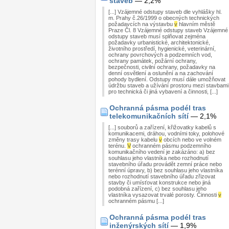
staveb
— 2,2%
[...] Vzájemné odstupy staveb dle vyhlášky hl.
m. Prahy č.26/1999 o obecných technických
požadavcích na výstavbu
v
hlavním městě
Praze Čl. 8 Vzájemné odstupy staveb Vzájemné
odstupy staveb musí splňovat zejména
požadavky urbanistické, architektonické,
životního prostředí, hygienické, veterinární,
ochrany povrchových a podzemních vod,
ochrany památek, požární ochrany,
bezpečnosti, civilní ochrany, požadavky na
denní osvětlení a oslunění a na zachování
pohody bydlení. Odstupy musí dále umožňovat
údržbu staveb a užívání prostoru mezi stavbami
pro technická či jiná vybavení a činnosti, [...]
Ochranná pásma podél tras
telekomunikačních sítí
— 2,1%
[...] souborů a zařízení, křižovatky kabelů s
komunikacemi, dráhou, vodními toky, polohové
změny trasy kabelu
v
obcích nebo ve volném
terénu.
V
ochranném pásmu podzemního
komunikačního vedení je zakázáno: a) bez
souhlasu jeho vlastníka nebo rozhodnutí
stavebního úřadu provádět zemní práce nebo
terénní úpravy, b) bez souhlasu jeho vlastníka
nebo rozhodnutí stavebního úřadu zřizovat
stavby či umísťovat konstrukce nebo jiná
podobná zařízení, c) bez souhlasu jeho
vlastníka vysazovat trvalé porosty. Činnosti
v
ochranném pásmu [...]
Ochranná pásma podél tras
inženýrských sítí
— 1,9%