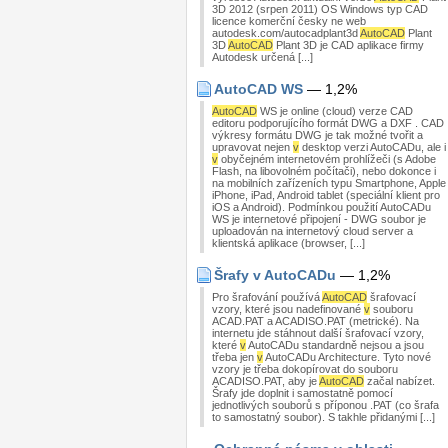
3D 2012 (srpen 2011) OS Windows typ CAD
licence komerční česky ne web
autodesk.com/autocadplant3d
AutoCAD
Plant
3D
AutoCAD
Plant 3D je CAD aplikace firmy
Autodesk určená [...]
AutoCAD WS
— 1,2%
AutoCAD
WS je online (cloud) verze CAD
editoru podporujícího formát DWG a DXF . CAD
výkresy formátu DWG je tak možné tvořit a
upravovat nejen
v
desktop verzi AutoCADu, ale i
v
obyčejném internetovém prohlížeči (s Adobe
Flash, na libovolném počítači), nebo dokonce i
na mobilních zařízeních typu Smartphone, Apple
iPhone, iPad, Android tablet (speciální klient pro
iOS a Android). Podmínkou použití AutoCADu
WS je internetové připojení - DWG soubor je
uploadován na internetový cloud server a
klientská aplikace (browser, [...]
Šrafy v AutoCADu
— 1,2%
Pro šrafování používá
AutoCAD
šrafovací
vzory, které jsou nadefinované
v
souboru
ACAD.PAT a ACADISO.PAT (metrické). Na
internetu jde stáhnout další šrafovací vzory,
které
v
AutoCADu standardně nejsou a jsou
třeba jen
v
AutoCADu Architecture. Tyto nové
vzory je třeba dokopírovat do souboru
ACADISO.PAT, aby je
AutoCAD
začal nabízet.
Šrafy jde doplnit i samostatně pomocí
jednotlivých souborů s příponou .PAT (co šrafa
to samostatný soubor). S takhle přidanými [...]