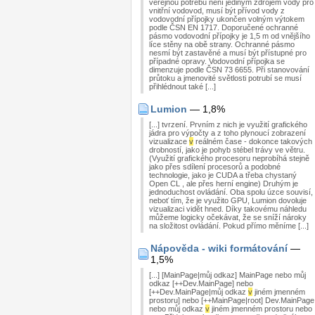
veřejnou potřebu není jediným zdrojem vody pro
vnitřní vodovod, musí být přívod vody z
vodovodní přípojky ukončen volným výtokem
podle ČSN EN 1717. Doporučené ochranné
pásmo vodovodní přípojky je 1,5 m od vnějšího
líce stěny na obě strany. Ochranné pásmo
nesmí být zastavěné a musí být přístupné pro
případné opravy. Vodovodní přípojka se
dimenzuje podle ČSN 73 6655. Při stanovování
průtoku a jmenovité světlosti potrubí se musí
přihlédnout také [...]
Lumion
— 1,8%
[...] tvrzení. Prvním z nich je využití grafického
jádra pro výpočty a z toho plynoucí zobrazení
vizualizace
v
reálném čase - dokonce takových
drobností, jako je pohyb stébel trávy ve větru.
(Využití grafického procesoru neprobíhá stejně
jako přes sdílení procesorů a podobné
technologie, jako je CUDA a třeba chystaný
Open CL , ale přes herní engine) Druhým je
jednoduchost ovládání. Oba spolu úzce souvisí,
neboť tím, že je využito GPU, Lumion dovoluje
vizualizaci vidět hned. Díky takovému náhledu
můžeme logicky očekávat, že se sníží nároky
na složitost ovládání. Pokud přímo měníme [...]
Nápověda - wiki formátování
—
1,5%
[...] [MainPage|můj odkaz] MainPage nebo můj
odkaz [++Dev.MainPage] nebo
[++Dev.MainPage|můj odkaz
v
jiném jmenném
prostoru] nebo [++MainPage|root] Dev.MainPage
nebo můj odkaz
v
jiném jmenném prostoru nebo