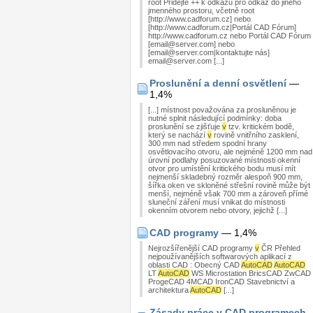
root Přidejte ++ k odkazu pro odkaz do jiného
jmenného prostoru, včetně root
[http://www.cadforum.cz] nebo
[http://www.cadforum.cz|Portál CAD Fórum]
http://www.cadforum.cz nebo Portál CAD Fórum
[email@server.com] nebo
[email@server.com|kontaktujte nás]
email@server.com [...]
Proslunění a denní osvětlení
—
1,4%
[...] místnost považována za prosluněnou je
nutné splnit následující podmínky: doba
proslunění se zjišťuje
v
tzv. kritickém bodě,
který se nachází
v
rovině vnitřního zasklení,
300 mm nad středem spodní hrany
osvětlovacího otvoru, ale nejméně 1200 mm nad
úrovní podlahy posuzované místnosti okenní
otvor pro umístění kritického bodu musí mít
nejmenší skladebný rozměr alespoň 900 mm,
šířka oken ve skloněné střešní rovině může být
menší, nejméně však 700 mm a zároveň přímé
sluneční záření musí vnikat do místnosti
okenním otvorem nebo otvory, jejichž [...]
CAD programy
— 1,4%
Nejrozšířenější CAD programy
v
ČR Přehled
nejpoužívanějších softwarových aplikací z
oblasti CAD : Obecný CAD
AutoCAD
AutoCAD
LT
AutoCAD
WS Microstation BricsCAD ZwCAD
ProgeCAD 4MCAD IronCAD Stavebnictví a
architektura
AutoCAD
[...]
Zásady práce v CAD programech