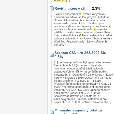
AutoCAD
[...]
Revit a práce v síti
— 2,3%
Týmová spolupráce
v
Revitu Pro týmovou
spolupráci a síťové sdílení projektu Autodesk
Revitu platí některá obecná doporučení a
zkušenosti z praxe, které zefektivní práci a
pomohou vyhnout se případným problémům
v
pozdějších fázích projektu nebo
v
projektech
většího rozsahu. autor původní stránky: Peter
Jirát, z této diskuse
V
Revitu existují dva běžné
způsoby práce
v
týmu - Linky (obdoba xrefů) a
WorkSet (Pracovní sady). Linky (připojení) -
pokud [...]
Seznam ČSN pro 268/2009 Sb.
—
2,3%
[...] pracovní pomůcka, byl zpracován seznam
českých technických norem obsahující
normové hodnoty použité
v
jednotlivých
ustanoveních vyhlášky (uspořádání podle
paragrafů). § - Označení a číslo normy - Název
normy § 5 ČSN 73 6056 Odstavné a parkovací
plochy silničních vozidel ČSN 73 6110
Projektování místních komunikací § 6 ČSN 73
6005 Prostorové uspořádání sítí technického
vybavení § 9 ČSN ISO 2394 Obecné zásady
spolehlivosti konstrukcí CSN 73 0031
Spolehlivost stavebních konstrukcí a
základových půd. Základní ustanovení pro
výpočet ČSN 73 0035 Zatížení stavebních [...]
Minimální vzájemný odstup