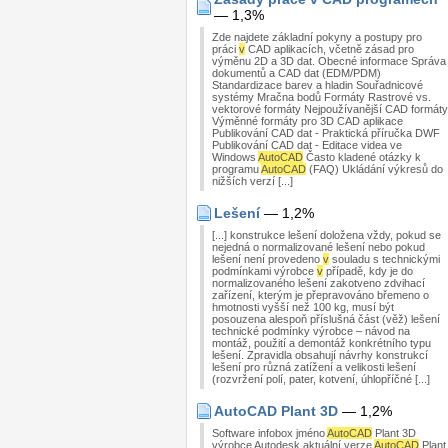
— 1,3%
Zde najdete základní pokyny a postupy pro
práci
v
CAD aplikacích, včetně zásad pro
výměnu 2D a 3D dat. Obecné informace Správa
dokumentů a CAD dat (EDM/PDM)
Standardizace barev a hladin Souřadnicové
systémy Mračna bodů Formáty Rastrové vs.
vektorové formáty Nejpoužívanější CAD formáty
Výměnné formáty pro 3D CAD aplikace
Publikování CAD dat - Praktická příručka DWF
Publikování CAD dat - Editace videa ve
Windows
AutoCAD
Často kladené otázky k
programu
AutoCAD
(FAQ) Ukládání výkresů do
nižších verzí [...]
Lešení
— 1,2%
[...] konstrukce lešení doložena vždy, pokud se
nejedná o normalizované lešení nebo pokud
lešení není provedeno
v
souladu s technickými
podmínkami výrobce
v
případě, kdy je do
normalizovaného lešení zakotveno zdvihací
zařízení, kterým je přepravováno břemeno o
hmotnosti vyšší než 100 kg, musí být
posouzena alespoň příslušná část (věž) lešení
technické podmínky výrobce – návod na
montáž, použití a demontáž konkrétního typu
lešení. Zpravidla obsahují návrhy konstrukcí
lešení pro různá zatížení a velikosti lešení
(rozvržení polí, pater, kotvení, úhlopříčné [...]
AutoCAD Plant 3D
— 1,2%
Software infobox jméno
AutoCAD
Plant 3D
výrobce Autodesk aktuální verze
AutoCAD
Plant