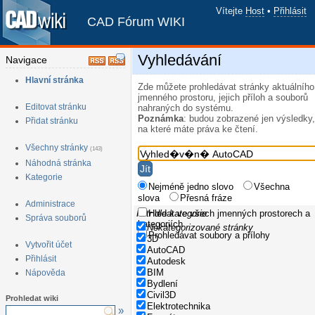
Vítejte
Host
•
Přihlásit
CAD Fórum WIKI
Vyhledávání
Navigace
Hlavní stránka
Zde můžete prohledávat stránky aktuálního
jmenného prostoru, jejich příloh a souborů
Editovat stránku
nahraných do systému.
Poznámka
: budou zobrazené jen výsledky,
Přidat stránku
na které máte práva ke čtení.
Všechny stránky
(143)
Náhodná stránka
Kategorie
Nejméně jedno slovo
Všechna
slova
Přesná fráze
Administrace
Filtr dle kategorie
Hledat ve všech jmenných prostorech a
Správa souborů
kategoriích
Nekategorizované stránky
Prohledávat soubory a přílohy
3D
Vytvořit účet
AutoCAD
Přihlásit
Autodesk
BIM
Nápověda
Bydlení
Civil3D
Prohledat wiki
Elektrotechnika
»