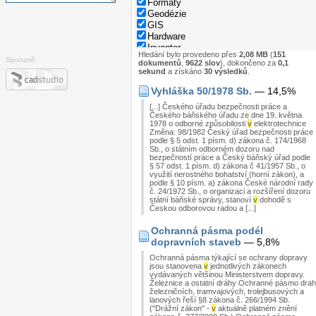
Formáty
Geodézie
GIS
Hardware
Inventor
Hledání bylo provedeno přes
2,08 MB
(
151
Nápověda
Sponzoři:
dokumentů
,
9622 slov
), dokončeno za
0,1
Normy
sekund
a získáno
30 výsledků
.
Parametry rodin
Vyhláška 50/1978 Sb.
— 14,5%
Programování
Revit
[...] Českého úřadu bezpečnosti práce a
Správa dat
Českého báňského úřadu ze dne 19. května
1978 o odborné způsobilosti
v
elektrotechnice
Stavebnictví
Změna: 98/1982 Český úřad bezpečnosti práce
Strojírenství
podle § 5 odst. 1 písm. d) zákona č. 174/1968
System
Sb., o státním odborném dozoru nad
bezpečností práce a Český báňský úřad podle
Tipy
§ 57 odst. 1 písm. d) zákona č 41/1957 Sb., o
Windows
využití nerostného bohatství (horní zákon), a
Zkratky
podle § 10 písm. a) zákona České národní rady
č. 24/1972 Sb., o organizaci a rozšíření dozoru
státní báňské správy, stanoví
v
dohodě s
Českou odborovou radou a [...]
Ochranná pásma podél
dopravních staveb
— 5,8%
Ochranná pásma týkající se ochrany dopravy
jsou stanovena
v
jednotlivých zákonech
vydávaných většinou Ministerstvem dopravy.
Železnice a ostatní dráhy Ochranné pásmo drah
železničních, tramvajových, trolejbusových a
lanových řeší §8 zákona č. 266/1994 Sb.
("Drážní zákon" -
v
aktuálně platném znění