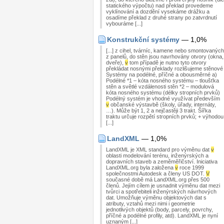
statického výpočtu) nad překlad provedeme
vyklínování a dozdění vysekáme drážku a
osadíme překlad z druhé strany po zatvrdnutí
vybouráme [...]
Konstrukční systémy
— 1,0%
[...] z cihel, tvárníc, kamene nebo smontovaných
z panelů, do stěn jsou navrhovány otvory (okna,
dveře),
v
tom případě je nutno tyto otvory
překládat nosnými překlady rozlišujeme stěnové
Systémy na podélné, příčné a obousměrné a)
Podélné *1 – kóta nosného systému – tloušťka
stěn a světlé vzdálenosti stěn *2 – modulová
kóta nosného systému (délky stropních prvků)
Podélný systém je vhodné využívat především
v
občanské výstavbě (školy, úřady, internáty,
…). Může být 1, 2 a nejčastěji 3 trakt. Šířka
traktu určuje rozpětí stropních prvků; + výhodou
[...]
LandXML
— 1,0%
LandXML je XML standard pro výměnu dat
v
oblasti modelování terénu, inženýrských a
dopravních staveb a zeměměřičství. Iniciativa
LandXML.org byla založena
v
roce 1999
společnostmi Autodesk a členy US DOT.
V
současné době má LandXML.org přes 500
členů. Jejím cílem je usnadnit výměnu dat mezi
tvůrci a spotřebiteli inženýrských návrhových
dat. Umožňuje výměnu objektových dat s
atributy, vztahů mezi nimi i geometrie
jednotlivých objektů (body, parcely, povrchy,
příčné a podélné profily, atd). LandXML je nyní
uznaným [...]