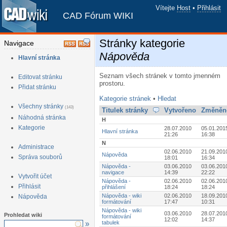
Vítejte
Host
•
Přihlásit
CAD Fórum WIKI
Stránky kategorie
Navigace
Nápověda
Hlavní stránka
Seznam všech stránek v tomto jmenném
Editovat stránku
prostoru.
Přidat stránku
Kategorie stránek
•
Hledat
Všechny stránky
(143)
Titulek stránky
Vytvořeno
Změněn
Náhodná stránka
H
Kategorie
28.07.2010
05.01.201
Hlavní stránka
21:26
16:38
N
Administrace
02.06.2010
21.09.201
Nápověda
Správa souborů
18:01
16:34
Nápověda -
03.06.2010
03.06.201
navigace
14:39
22:22
Vytvořit účet
Nápověda -
02.06.2010
02.06.201
Přihlásit
přihlášení
18:24
18:24
Nápověda - wiki
02.06.2010
18.09.201
Nápověda
formátování
17:47
10:31
Nápověda - wiki
03.06.2010
28.07.201
Prohledat wiki
formátování
12:02
14:37
»
tabulek