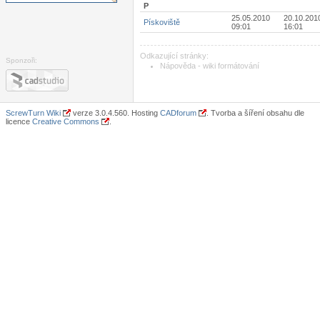
P
25.05.2010
20.10.201
Pískoviště
09:01
16:01
Odkazující stránky:
Sponzoři:
Nápověda - wiki formátování
ScrewTurn Wiki
verze 3.0.4.560. Hosting
CADforum
. Tvorba a šíření obsahu dle
licence
Creative Commons
.