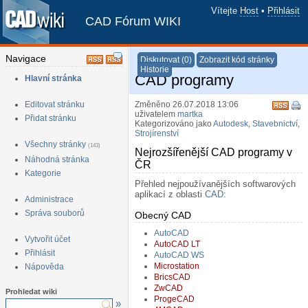
Vítejte
Host
•
Přihlásit
CAD Fórum WIKI
Navigace
Diskutovat (0)
Zobrazit kód stránky
Historie
CAD programy
Hlavní stránka
Editovat stránku
Změněno 26.07.2018 13:06
uživatelem
martka
Přidat stránku
Kategorizováno jako
Autodesk
,
Stavebnictví
,
Strojírenství
Všechny stránky
(143)
Nejrozšířenější CAD programy v
Náhodná stránka
ČR
¶
Kategorie
Přehled nejpoužívanějších softwarových
aplikací z oblasti
CAD
:
Administrace
Správa souborů
Obecný CAD
¶
AutoCAD
Vytvořit účet
AutoCAD LT
Přihlásit
AutoCAD WS
Microstation
Nápověda
BricsCAD
ZwCAD
Prohledat wiki
ProgeCAD
»