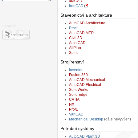
4MCAD
IronCAD
Stavebnictví a architektura
¶
AutoCAD Architecture
Sponzoři:
Revit
AutoCAD MEP
Civil 3D
ArchiCAD
AllPlan
Spirit
Strojírenství
¶
Inventor
Fusion 360
AutoCAD Mechanical
AutoCAD Electrical
SolidWorks
Solid Edge
CATIA
NX
Pro/E
VariCAD
Mechanical Desktop
(dále nevyvíjen)
Potrubní systémy
¶
AutoCAD Plant 3D