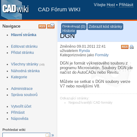
Vítejte
Host
•
Přihlásit
CAD Fórum WIKI
Navigace
Diskutovat (0)
Zobrazit kód stránky
Historie
DGN
Hlavní stránka
Editovat stránku
Změněno 09.01.2011 22:41
uživatelem
Rynda
Přidat stránku
Kategorizováno jako
Formáty
DGN je formát výkresového souboru z
Všechny stránky
(143)
programu Microstation. Soubory DGN jde
Náhodná stránka
načíst do AutoCADu nebo Revitu.
Kategorie
Můžete se setkat s DGN soubory verze
V7 nebo novějšími V8.
Administrace
Správa souborů
Odkazující stránky:
Nejpoužívanější CAD formáty
Vytvořit účet
Přihlásit
Nápověda
Prohledat wiki
»