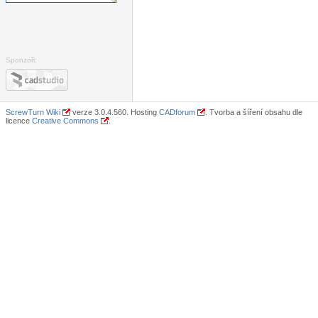
Sponzoři:
ScrewTurn Wiki
verze 3.0.4.560. Hosting
CADforum
. Tvorba a šíření obsahu dle
licence
Creative Commons
.