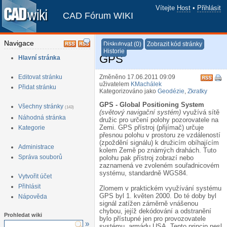
Vítejte
Host
•
Přihlásit
CAD Fórum WIKI
Navigace
Diskutovat (0)
Zobrazit kód stránky
Historie
GPS
Hlavní stránka
Editovat stránku
Změněno 17.06.2011 09:09
uživatelem
KMachálek
Přidat stránku
Kategorizováno jako
Geodézie
,
Zkratky
GPS - Global Positioning System
Všechny stránky
(143)
(světový navigační systém)
využívá sítě
Náhodná stránka
družic pro určení polohy pozorovatele na
Zemi. GPS přístroj (přijímač) určuje
Kategorie
přesnou polohu v prostoru ze vzdáleností
(zpoždění signálu) k družicím obíhajícím
Administrace
kolem Země po známých drahách. Tuto
Správa souborů
polohu pak přístroj zobrazí nebo
zaznamená ve zvoleném souřadnicovém
systému, standardně WGS84.
Vytvořit účet
Přihlásit
Zlomem v praktickém využívání systému
GPS byl 1. květen 2000. Do té doby byl
Nápověda
signál zatížen záměrně vnášenou
chybou, jejíž dekódování a odstranění
Prohledat wiki
bylo přístupné jen pro provozovatele
»
systému, armádu USA. Tento princip nesl