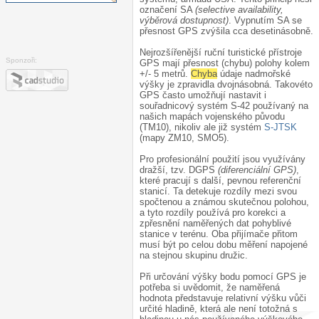
označení SA
(selective availability,
výběrová dostupnost)
. Vypnutím SA se
přesnost GPS zvýšila cca desetinásobně.
Nejrozšířenější ruční turistické přístroje
Sponzoři:
GPS mají přesnost (chybu) polohy kolem
+/- 5 metrů.
Chyba
údaje nadmořské
výšky je zpravidla dvojnásobná. Takovéto
GPS často umožňují nastavit i
souřadnicový systém S-42 používaný na
našich mapách vojenského původu
(TM10), nikoliv ale již systém
S-JTSK
(mapy ZM10, SMO5).
Pro profesionální použití jsou využívány
dražší, tzv. DGPS
(diferenciální GPS)
,
které pracují s další, pevnou referenční
stanicí. Ta detekuje rozdíly mezi svou
spočtenou a známou skutečnou polohou,
a tyto rozdíly používá pro korekci a
zpřesnění naměřených dat pohyblivé
stanice v terénu. Oba přijímače přitom
musí být po celou dobu měření napojené
na stejnou skupinu družic.
Při určování výšky bodu pomocí GPS je
potřeba si uvědomit, že naměřená
hodnota představuje relativní výšku vůči
určité hladině, která ale není totožná s