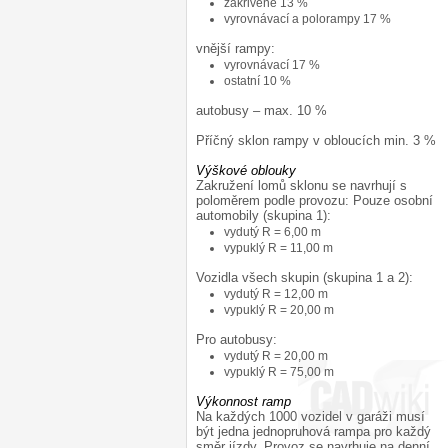
zakřivené 13 %
vyrovnávací a polorampy 17 %
vnější rampy:
vyrovnávací 17 %
ostatní 10 %
autobusy – max. 10 %
Příčný sklon rampy v obloucích min. 3 %
Výškové oblouky
¶
Zakružení lomů sklonu se navrhují s
poloměrem podle provozu: Pouze osobní
automobily (skupina 1):
vydutý R = 6,00 m
vypuklý R = 11,00 m
Vozidla všech skupin (skupina 1 a 2):
vydutý R = 12,00 m
vypuklý R = 20,00 m
Pro autobusy:
vydutý R = 20,00 m
vypuklý R = 75,00 m
Výkonnost ramp
¶
Na každých 1000 vozidel v garáži musí
být jedna jednopruhová rampa pro každý
směr jízdy. Provoz se navrhuje na denní