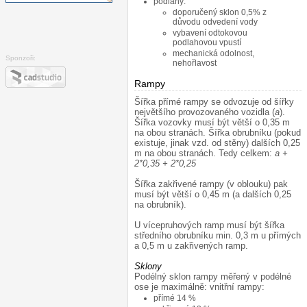
podlahy:
doporučený sklon 0,5% z
důvodu odvedení vody
vybavení odtokovou
podlahovou vpustí
mechanická odolnost,
Sponzoři:
nehořlavost
Rampy
¶
Šířka přímé rampy se odvozuje od šířky
největšího provozovaného vozidla (
a
).
Šířka vozovky musí být větší o 0,35 m
na obou stranách. Šířka obrubníku (pokud
existuje, jinak vzd. od stěny) dalších 0,25
m na obou stranách. Tedy celkem:
a +
2*0,35 + 2*0,25
Šířka zakřivené rampy (v oblouku) pak
musí být větší o 0,45 m (a dalších 0,25
na obrubník).
U vícepruhových ramp musí být šířka
středního obrubníku min. 0,3 m u přímých
a 0,5 m u zakřivených ramp.
Sklony
¶
Podélný sklon rampy měřený v podélné
ose je maximálně: vnitřní rampy:
přímé 14 %