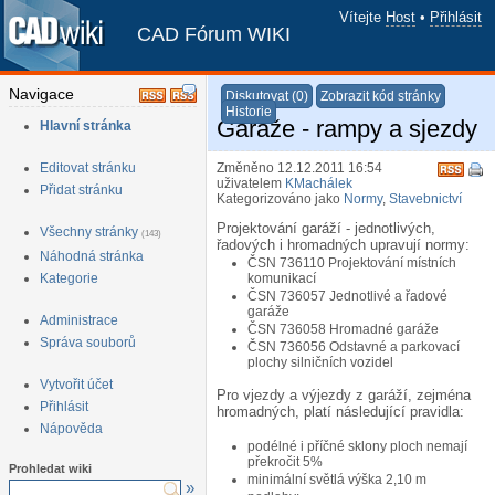
Vítejte
Host
•
Přihlásit
CAD Fórum WIKI
Navigace
Diskutovat (0)
Zobrazit kód stránky
Historie
Garáže - rampy a sjezdy
Hlavní stránka
Editovat stránku
Změněno 12.12.2011 16:54
uživatelem
KMachálek
Přidat stránku
Kategorizováno jako
Normy
,
Stavebnictví
Projektování garáží - jednotlivých,
Všechny stránky
(143)
řadových i hromadných upravují normy:
Náhodná stránka
ČSN 736110 Projektování místních
Kategorie
komunikací
ČSN 736057 Jednotlivé a řadové
garáže
Administrace
ČSN 736058 Hromadné garáže
Správa souborů
ČSN 736056 Odstavné a parkovací
plochy silničních vozidel
Vytvořit účet
Pro vjezdy a výjezdy z garáží, zejména
Přihlásit
hromadných, platí následující pravidla:
Nápověda
podélné i příčné sklony ploch nemají
překročit 5%
Prohledat wiki
minimální světlá výška 2,10 m
»