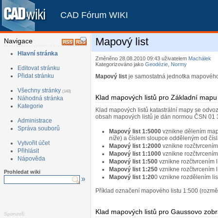
CAD Fórum WIKI
Mapový list
Navigace
Hlavní stránka
Změněno 28.08.2010 09:43
uživatelem
Machálek
Kategorizováno jako
Geodézie
,
Normy
Editovat stránku
Přidat stránku
Mapový list
je samostatná jednotka mapového 
Všechny stránky
(143)
Klad mapových listů pro Základní map
Náhodná stránka
Kategorie
Klad mapových listů katastrální mapy se odvoz
obsah mapových listů je dán normou ČSN 01
Administrace
Správa souborů
Mapový list 1:5000
vznikne dělením mapo
níže
) a číslem sloupce odděleným od čís
Vytvořit účet
Mapový list 1:2000
vznikne rozčtvrcením
Přihlásit
Mapový list 1:1000
vznikne rozčtvrcením
Nápověda
Mapový list 1:500
vznikne rozčtvrcením 
Mapový list 1:250
vznikne rozčtvrcením 
Prohledat wiki
Mapový list 1:20
0 vznikne rozdělením li
»
Příklad označení mapového listu 1:500 (rozm
Klad mapových listů pro Gaussovo zobr
Sponzoři: