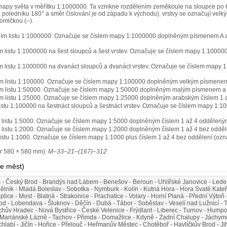
mapy světa v měřítku 1:1000000. Ta vznikne rozdělením zeměkoule na sloupce po 6°
a poledníku 180° a směr číslování je od západu k východu), vrstvy se označují velk
omlčkou (–).
ním listu 1:1000000. Označuje se číslem mapy 1:1000000 doplněným písmenem A a
m listu 1:1000000 na šest sloupců a šest vrstev. Označuje se číslem mapy 1:100
m listu 1:1000000 na dvanáct sloupců a dvanáct vrstev. Označuje se číslem map
ím listu 1:100000. Označuje se číslem mapy 1:100000 doplněným velkým písmenem
ím listu 1:50000. Označuje se číslem mapy 1:50000 doplněným malým písmenem a 
m listu 1:25000. Označuje se číslem mapy 1:25000 doplněným arabským číslem 1 
istu 1:100000 na šestnáct sloupců a šestnáct vrstev. Označuje se číslem mapy 1:
 listu 1:5000. Označuje se číslem mapy 1:5000 doplněným číslem 1 až 4 oddělený
 listu 1:2000. Označuje se číslem mapy 1:2000 doplněným číslem 1 až 4 bez odděl
istu 1:1000. Označuje se číslem mapy 1:1000 plus číslem 1 až 4 bez oddělení (ozn
ěr 580 × 580 mm):
M–33–21–(167)–312
e měst)
¶
š - Český Brod - Brandýs nad Labem - Benešov - Beroun - Uhlířské Janovice - Lede
Mělník - Mladá Boleslav - Sobotka - Nymburk - Kolín - Kutná Hora - Hora Svaté Kateř
eplice - Most - Blatná - Strakonice - Prachatice - Volary - Horní Planá - Přední Výto
d - Lobendava - Šluknov - Děčín - Dubá - Tábor - Soběslav - Veselí nad Lužnicí - T
ův Hradec - Nová Bystřice - České Velenice - Frýdlant - Liberec - Turnov - Humpolec
 Mariánské Lázně - Tachov - Přimda - Domažlice - Kdyně - Zadní Chalupy - Jáchymov -
labí - Jičín - Hořice - Přelouč - Heřmanův Městec - Chotěboř - Havlíčkův Brod - Jih