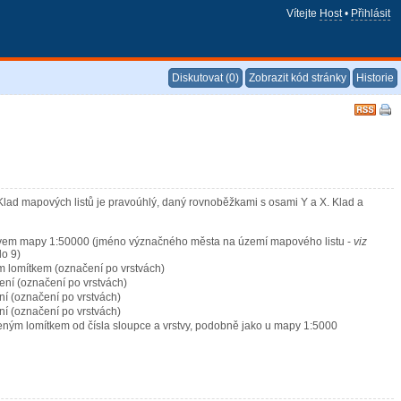
Vítejte
Host
•
Přihlásit
Diskutovat (0)
Zobrazit kód stránky
Historie
Klad mapových listů je pravoúhlý, daný rovnoběžkami s osami Y a X. Klad a
ázvem mapy 1:50000 (jméno význačného města na území mapového listu -
viz
do 9)
m lomítkem (označení po vrstvách)
ení (označení po vrstvách)
í (označení po vrstvách)
í (označení po vrstvách)
leným lomítkem od čísla sloupce a vrstvy, podobně jako u mapy 1:5000