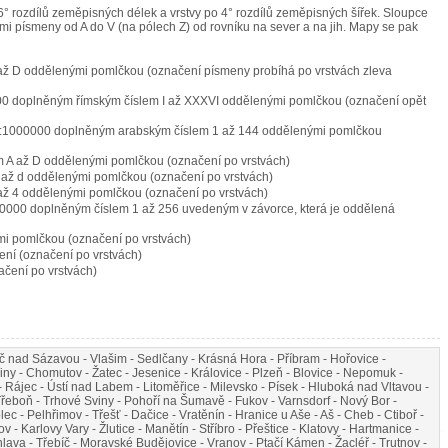
 rozdílů zeměpisných délek a vrstvy po 4° rozdílů zeměpisných šířek. Sloupce
ými písmeny od A do V (na pólech Z) od rovníku na sever a na jih. Mapy se pak
ž D oddělenými pomlčkou (označení písmeny probíhá po vrstvách zleva
0000 doplněným římským číslem I až XXXVI oddělenými pomlčkou (označení opět
y 1:1000000 doplněným arabským číslem 1 až 144 oddělenými pomlčkou
 A až D oddělenými pomlčkou (označení po vrstvách)
až d oddělenými pomlčkou (označení po vrstvách)
až 4 oddělenými pomlčkou (označení po vrstvách)
100000 doplněným číslem 1 až 256 uvedeným v závorce, která je oddělená
mi pomlčkou (označení po vrstvách)
ení (označení po vrstvách)
ačení po vrstvách)
č nad Sázavou - Vlašim - Sedlčany - Krásná Hora - Příbram - Hořovice -
iny - Chomutov - Žatec - Jesenice - Královice - Plzeň - Blovice - Nepomuk -
ň - Rájec - Ústí nad Labem - Litoměřice - Milevsko - Písek - Hluboká nad Vltavou -
řeboň - Trhové Sviny - Pohoří na Šumavě - Fukov - Varnsdorf - Nový Bor -
 - Pelhřimov - Třešť - Dačice - Vratěnín - Hranice u Aše - Aš - Cheb - Ctiboř -
 Karlovy Vary - Žlutice - Manětín - Stříbro - Přeštice - Klatovy - Hartmanice -
lava - Třebíč - Moravské Budějovice - Vranov - Ptačí Kámen - Žacléř - Trutnov -