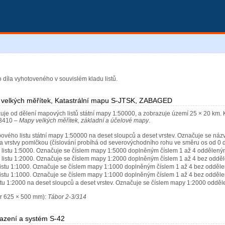
díla vyhotoveného v souvislém kladu listů.
u velkých měřítek, Katastrální mapu S-JTSK, ZABAGED
¶
uje od dělení mapových listů státní mapy 1:50000, a zobrazuje území 25 × 20 km. 
 3410 –
Mapy velkých měřítek, základní a účelové mapy
.
vého listu státní mapy 1:50000 na deset sloupců a deset vrstev. Označuje se n
la vrstvy pomlčkou (číslování probíhá od severovýchodního rohu ve směru os od 0 
 listu 1:5000. Označuje se číslem mapy 1:5000 doplněným číslem 1 až 4 oddělený
 listu 1:2000. Označuje se číslem mapy 1:2000 doplněným číslem 1 až 4 bez odděl
listu 1:1000. Označuje se číslem mapy 1:1000 doplněným číslem 1 až 4 bez oddělen
listu 1:1000. Označuje se číslem mapy 1:1000 doplněným číslem 1 až 4 bez oddělen
stu 1:2000 na deset sloupců a deset vrstev. Označuje se číslem mapy 1:2000 oddě
ěr 625 × 500 mm):
Tábor 2-3/314
azení a systém S-42
¶