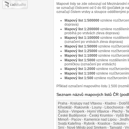
Mapové listy se zde odvozují od Mezinárodní 
se označují číslicemi od 0 do 60 (počátek je n
označují číslem vrstvy a sloupce oddělenými p
Mapový list 1:500000
vznikne rozčtvrce
doprava)
Mapový list 1:200000
vznikne rozdělení
probíhá po vrstvách zleva doprava)
Mapový list 1:100000
vznikne rozdělení
(označení po vrstvách zleva doprava)
Mapový list 1:50000
vznikne rozčtvrcen
Mapový list 1:25000
vznikne rozčtvrcen
Mapový list 1:10000
vznikne rozčtvrcení
Mapový list 1:5000
vznikne rozdělením l
pomlčkou (označení po vrstvách)
Mapový list 1:2000
vznikne rozčtvrcením
Mapový list 1:1000
vznikne rozčtvrcením
Mapový list 1:500
vznikne rozčtvrcením l
Příklad označení mapového listu 1:500 (rozm
Seznam názvů mapových listů ČR (podl
Praha - Kralupy nad Vltavou - Kladno - Dobří
Křivoklát - Rakovník - Louny - Libochovice - 
Sušice - Vimperk - Horní Vltavice - Plechý - T
České Budějovice - Český Krumlov - Vyšší Bro
Mimoň - Pacov - Kamenice nad Lipou - Jindřich
Svatá Kateřina - Rybník - Kraslice - Sokolov -
Srní - Nové Město pod Smrkem - Tanvald - Vrch