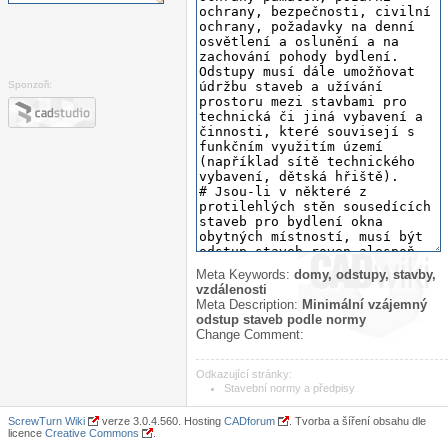
Sponzoři:
Meta Keywords:
domy, odstupy, stavby,
vzdálenosti
Meta Description:
Minimální vzájemný
odstup staveb podle normy
Change Comment:
Odkazující stránky:
Stavební normy a předpisy
ScrewTurn Wiki
verze 3.0.4.560. Hosting
CADforum
. Tvorba a šíření obsahu dle
licence
Creative Commons
.