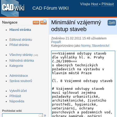
Vítejte
Host
•
Přihlásit
CAD Fórum WIKI
Minimální vzájemný
Navigace
Zpět
odstup staveb
Hlavní stránka
Změněno 21.02.2011 15:48
uživatelem
Editovat stránku
PepaR
Přidat stránku
Kategorizováno jako
Normy
,
Stavebnictví
Všechny stránky
(143)
Náhodná stránka
Kategorie
Administrace
Správa souborů
Vytvořit účet
Přihlásit
Nápověda
Prohledat wiki
»