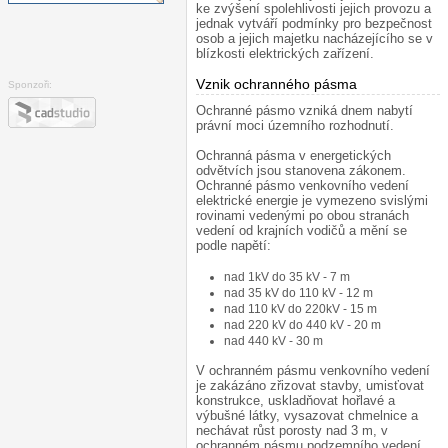
ke zvýšení spolehlivosti jejich provozu a
jednak vytváří podmínky pro bezpečnost
osob a jejich majetku nacházejícího se v
blízkosti elektrických zařízení.
Vznik ochranného pásma
¶
Sponzoři:
Ochranné pásmo vzniká dnem nabytí
právní moci územního rozhodnutí.
Ochranná pásma v energetických
odvětvích jsou stanovena zákonem.
Ochranné pásmo venkovního vedení
elektrické energie je vymezeno svislými
rovinami vedenými po obou stranách
vedení od krajních vodičů a mění se
podle napětí:
nad 1kV do 35 kV - 7 m
nad 35 kV do 110 kV - 12 m
nad 110 kV do 220kV - 15 m
nad 220 kV do 440 kV - 20 m
nad 440 kV - 30 m
V ochranném pásmu venkovního vedení
je zakázáno zřizovat stavby, umisťovat
konstrukce, uskladňovat hořlavé a
výbušné látky, vysazovat chmelnice a
nechávat růst porosty nad 3 m, v
ochranném pásmu podzemního vedení