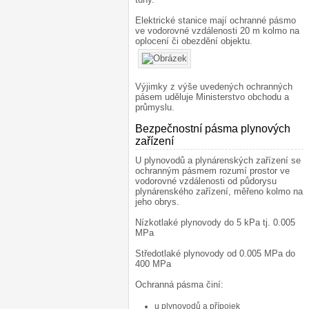
Elektrické stanice mají ochranné pásmo
ve vodorovné vzdálenosti 20 m kolmo na
oplocení či obezdění objektu.
Výjimky z výše uvedených ochranných
pásem uděluje Ministerstvo obchodu a
průmyslu.
Bezpečnostní pásma plynových
zařízení
¶
U plynovodů a plynárenských zařízení se
ochranným pásmem rozumí prostor ve
vodorovné vzdálenosti od půdorysu
plynárenského zařízení, měřeno kolmo na
jeho obrys.
Nízkotlaké plynovody do 5 kPa tj. 0.005
MPa
Středotlaké plynovody od 0.005 MPa do
400 MPa
Ochranná pásma činí:
u plynovodů a přípojek