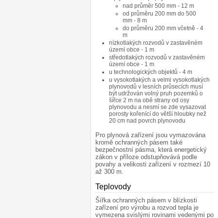
nad průměr 500 mm - 12 m
od průměru 200 mm do 500
mm - 8 m
do průměru 200 mm včetně - 4
m
nízkotlakých rozvodů v zastavěném
území obce - 1 m
středotlakých rozvodů v zastavěném
území obce - 1 m
u technologických objektů - 4 m
u vysokotlakých a velmi vysokotlakých
plynovodů v lesních průsecích musí
být udržován volný pruh pozemků o
šířce 2 m na obě strany od osy
plynovodu a nesmí se zde vysazovat
porosty kořenící do větší hloubky než
20 cm nad povrch plynovodu
Pro plynová zařízení jsou vymazována
kromě ochranných pásem také
bezpečnostní pásma, která energetický
zákon v příloze odstupňovává podle
povahy a velikosti zařízení v rozmezí 10
až 300 m.
Teplovody
¶
Šířka ochranných pásem v blízkosti
zařízení pro výrobu a rozvod tepla je
vymezena svislými rovinami vedenými po