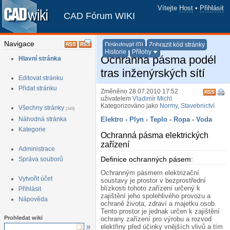
Vítejte
Host
•
Přihlásit
CAD Fórum WIKI
Navigace
Diskutovat (0)
Zobrazit kód stránky
Historie
Přílohy
Ochranná pásma podél
Hlavní stránka
tras inženýrských sítí
Editovat stránku
Přidat stránku
Změněno 28.07.2010 17:52
uživatelem
Vladimír Michl
Kategorizováno jako
Normy
,
Stavebnictví
Všechny stránky
(143)
Náhodná stránka
Elektro
-
Plyn
-
Teplo
-
Ropa
-
Voda
Kategorie
Ochranná pásma elektrických
zařízení
¶
Administrace
Definice ochranných pásem:
¶
Správa souborů
Ochranným pásmem elektrizační
Vytvořit účet
soustavy je prostor v bezprostřední
blízkosti tohoto zařízení určený k
Přihlásit
zajištění jeho spolehlivého provozu a
Nápověda
ochraně života, zdraví a majetku osob.
Tento prostor je jednak určen k zajištění
Prohledat wiki
ochrany zařízení pro výrobu a rozvod
»
elektřiny před účinky vnějších vlivů a tím