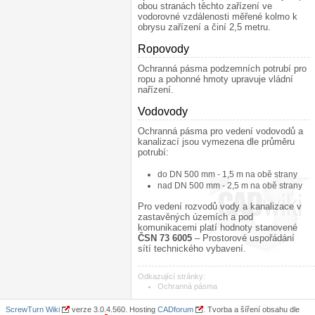
obou stranách těchto zařízení ve
vodorovné vzdálenosti měřené kolmo k
obrysu zařízení a činí 2,5 metru.
Ropovody
¶
Ochranná pásma podzemních potrubí pro
ropu a pohonné hmoty upravuje vládní
nařízení.
Vodovody
¶
Ochranná pásma pro vedení vodovodů a
kanalizací jsou vymezena dle průměru
potrubí:
do DN 500 mm - 1,5 m na obě strany
nad DN 500 mm - 2,5 m na obě strany
Pro vedení rozvodů vody a kanalizace v
zastavěných územích a pod
komunikacemi platí hodnoty stanovené
ČSN 73 6005
– Prostorové uspořádání
sítí technického vybavení.
Odkazující stránky:
Ochranná pásma
ScrewTurn Wiki
verze 3.0.4.560. Hosting
CADforum
. Tvorba a šíření obsahu dle