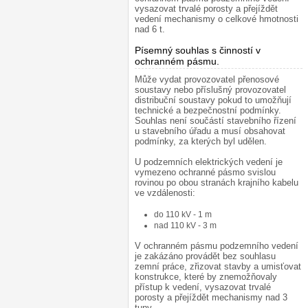
vysazovat trvalé porosty a přejíždět
vedení mechanismy o celkové hmotnosti
nad 6 t.
Písemný souhlas s činností v
ochranném pásmu.
¶
Může vydat provozovatel přenosové
soustavy nebo příslušný provozovatel
distribuční soustavy pokud to umožňují
technické a bezpečnostní podmínky.
Souhlas není součástí stavebního řízení
u stavebního úřadu a musí obsahovat
podmínky, za kterých byl udělen.
U podzemních elektrických vedení je
vymezeno ochranné pásmo svislou
rovinou po obou stranách krajního kabelu
ve vzdálenosti:
do 110 kV - 1 m
nad 110 kV - 3 m
V ochranném pásmu podzemního vedení
je zakázáno provádět bez souhlasu
zemní práce, zřizovat stavby a umisťovat
konstrukce, které by znemožňovaly
přístup k vedení, vysazovat trvalé
porosty a přejíždět mechanismy nad 3
tuny.