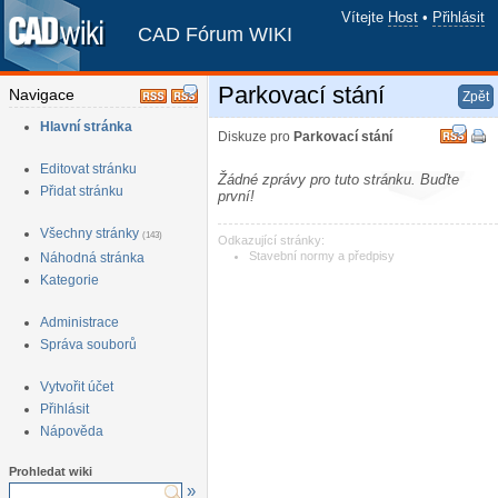
Vítejte
Host
•
Přihlásit
CAD Fórum WIKI
Parkovací stání
Navigace
Zpět
Hlavní stránka
Diskuze pro
Parkovací stání
Editovat stránku
Žádné zprávy pro tuto stránku. Buďte
Přidat stránku
první!
Všechny stránky
(143)
Odkazující stránky:
Stavební normy a předpisy
Náhodná stránka
Kategorie
Administrace
Správa souborů
Vytvořit účet
Přihlásit
Nápověda
Prohledat wiki
»