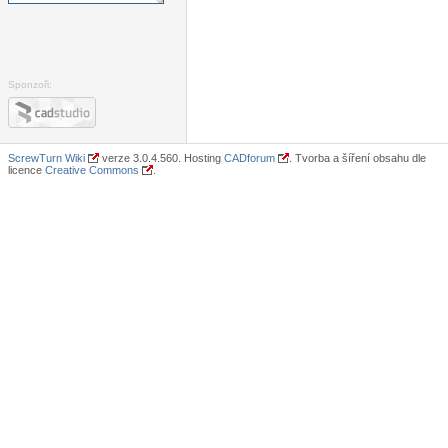
Sponzoři:
ScrewTurn Wiki
verze 3.0.4.560. Hosting
CADforum
. Tvorba a šíření obsahu dle
licence
Creative Commons
.