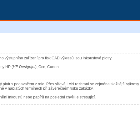
 výstupního zařízení pro tisk CAD výkresů jsou inkoustové plotry.
rmy HP (
HP Designjet
), Oce, Canon.
ový plotr s podavačem z role. Přes síťové LAN rozhraní se zejména složitější výkresy
vně v napjatých termínech při závěrečném tisku zakázky.
ění inkoustů nebo papírů na poslední chvíli je stresující.