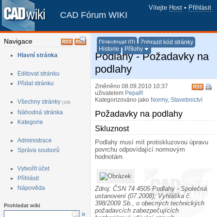
Vítejte
Host
•
Přihlásit
CAD Fórum WIKI
Navigace
Diskutovat (0)
Zobrazit kód stránky
Historie
Přílohy
Podlahy - Požadavky na
Hlavní stránka
podlahy
Editovat stránku
Přidat stránku
Změněno 08.09.2010 10:37
uživatelem
PepaR
Kategorizováno jako
Normy
,
Stavebnictví
Všechny stránky
(143)
Náhodná stránka
Požadavky na podlahy
¶
Kategorie
Skluznost
¶
Administrace
Podlahy musí mít protiskluzovou úpravu
povrchu odpovídající normovým
Správa souborů
hodnotám.
Vytvořit účet
Přihlásit
Nápověda
Zdroj: ČSN 74 4505 Podlahy - Společná
ustanovení (07.2008); Vyhláška č.
398/2009 Sb., o obecných technických
Prohledat wiki
požadavcích zabezpečujících
»