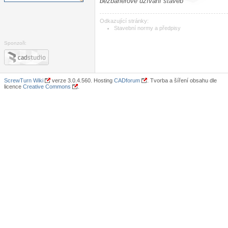
bezbariérové užívání staveb
Odkazující stránky:
Stavební normy a předpisy
Sponzoři:
ScrewTurn Wiki
verze 3.0.4.560. Hosting
CADforum
. Tvorba a šíření obsahu dle
licence
Creative Commons
.