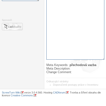
Sponzoři:
Meta Keywords:
přechodová vazba
Meta Description:
Change Comment:
Odkazující stránky:
Doporučené postupy práce v Inventoru
ScrewTurn Wiki
verze 3.0.4.560. Hosting
CADforum
. Tvorba a šíření obsahu dle
licence
Creative Commons
.