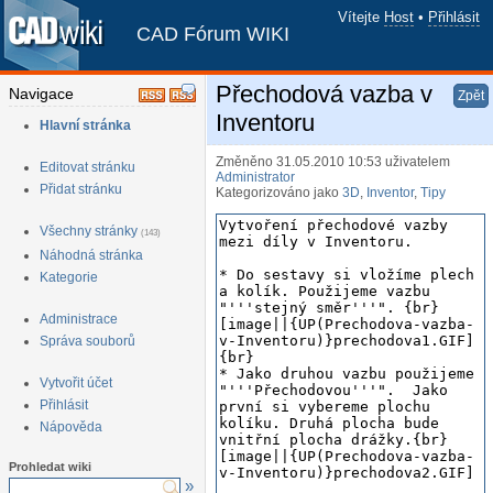
Vítejte
Host
•
Přihlásit
CAD Fórum WIKI
Přechodová vazba v
Navigace
Zpět
Inventoru
Hlavní stránka
Změněno 31.05.2010 10:53
uživatelem
Editovat stránku
Administrator
Přidat stránku
Kategorizováno jako
3D
,
Inventor
,
Tipy
Všechny stránky
(143)
Náhodná stránka
Kategorie
Administrace
Správa souborů
Vytvořit účet
Přihlásit
Nápověda
Prohledat wiki
»