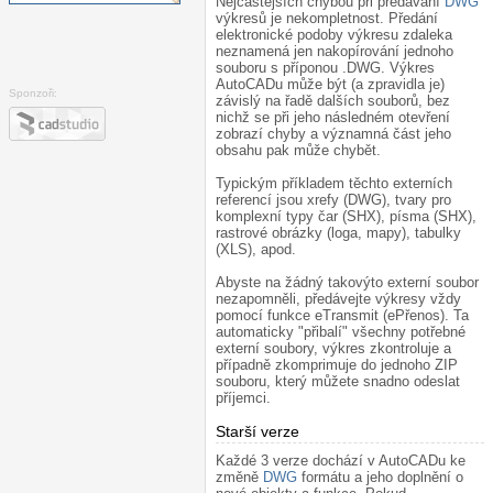
Nejčastějších chybou při předávání
DWG
výkresů je nekompletnost. Předání
elektronické podoby výkresu zdaleka
neznamená jen nakopírování jednoho
souboru s příponou .DWG. Výkres
AutoCADu může být (a zpravidla je)
Sponzoři:
závislý na řadě dalších souborů, bez
nichž se při jeho následném otevření
zobrazí chyby a významná část jeho
obsahu pak může chybět.
Typickým příkladem těchto externích
referencí jsou xrefy (DWG), tvary pro
komplexní typy čar (SHX), písma (SHX),
rastrové obrázky (loga, mapy), tabulky
(XLS), apod.
Abyste na žádný takovýto externí soubor
nezapomněli, předávejte výkresy vždy
pomocí funkce eTransmit (ePřenos). Ta
automaticky "přibalí" všechny potřebné
externí soubory, výkres zkontroluje a
případně zkomprimuje do jednoho ZIP
souboru, který můžete snadno odeslat
příjemci.
Starší verze
¶
Každé 3 verze dochází v AutoCADu ke
změně
DWG
formátu a jeho doplnění o