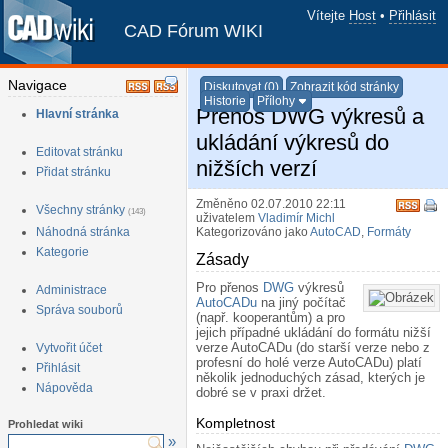
Vítejte
Host
•
Přihlásit
CAD Fórum WIKI
Navigace
Diskutovat (0)
Zobrazit kód stránky
Historie
Přílohy
Přenos DWG výkresů a
Hlavní stránka
ukládání výkresů do
Editovat stránku
nižších verzí
Přidat stránku
Změněno 02.07.2010 22:11
Všechny stránky
(143)
uživatelem
Vladimír Michl
Náhodná stránka
Kategorizováno jako
AutoCAD
,
Formáty
Kategorie
Zásady
¶
Pro přenos
DWG
výkresů
Administrace
AutoCADu
na jiný počítač
Správa souborů
(např. kooperantům) a pro
jejich případné ukládání do formátu nižší
verze AutoCADu (do starší verze nebo z
Vytvořit účet
profesní do holé verze AutoCADu) platí
Přihlásit
několik jednoduchých zásad, kterých je
Nápověda
dobré se v praxi držet.
Kompletnost
¶
Prohledat wiki
»