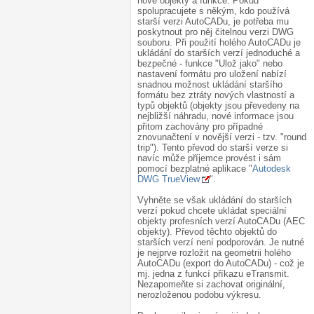
nové objekty a funkce. Pokud
spolupracujete s někým, kdo používá
starší verzi AutoCADu, je potřeba mu
poskytnout pro něj čitelnou verzi DWG
souboru. Při použití holého AutoCADu je
ukládání do starších verzí jednoduché a
bezpečné - funkce "Ulož jako" nebo
nastavení formátu pro uložení nabízí
snadnou možnost ukládání staršího
formátu bez ztráty nových vlastností a
typů objektů (objekty jsou převedeny na
nejbližší náhradu, nové informace jsou
přitom zachovány pro případné
znovunačtení v novější verzi - tzv. "round
trip"). Tento převod do starší verze si
navíc může příjemce provést i sám
pomocí bezplatné aplikace "
Autodesk
DWG TrueView
".
Vyhněte se však ukládání do starších
verzí pokud chcete ukládat speciální
objekty profesních verzí AutoCADu (AEC
objekty). Převod těchto objektů do
starších verzí není podporován. Je nutné
je nejprve rozložit na geometrii holého
AutoCADu (export do AutoCADu) - což je
mj. jedna z funkcí příkazu eTransmit.
Nezapomeňte si zachovat originální,
nerozloženou podobu výkresu.