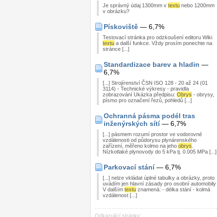
Je správný údaj 1300mm v
textu
nebo 1200mm
v obrázku?
Pískoviště
— 6,7%
Testovací stránka pro odzkoušení editoru Wiki
textu
a další funkce. Vždy prosím ponechte na
stránce [...]
Standardizace barev a hladin
—
6,7%
[...] Strojírenství ČSN ISO 128 - 20 až 24 (01
3114) - Technické výkresy - pravidla
zobrazování Ukázka předpisu:
Obrys
- obrysy,
písmo pro označení řezů, pohledů [...]
Ochranná pásma podél tras
inženýrských sítí
— 6,7%
[...] pásmem rozumí prostor ve vodorovné
vzdálenosti od půdorysu plynárenského
zařízení, měřeno kolmo na jeho
obrys
.
Nízkotlaké plynovody do 5 kPa tj. 0.005 MPa [...]
Parkovací stání
— 6,7%
[...] nelze vkládat úplné tabulky a obrázky, proto
uvádím jen hlavní zásady pro osobní automobily
V dalším
textu
znamená: - délka stání - kolmá
vzdálenost [...]
Odkazující stránky: