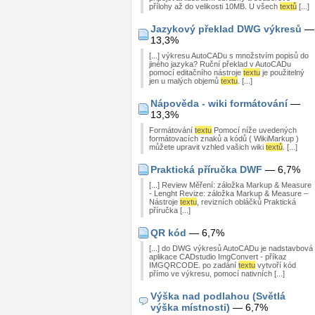
přílohy až do velikosti 10MB. U všech
textů
[...]
Jazykový překlad DWG výkresů
—
13,3%
[...] výkresu AutoCADu s množstvím popisů do
jiného jazyka? Ruční překlad v AutoCADu
pomocí editačního nástroje
textu
je použitelný
jen u malých objemů
textu
. [...]
Nápověda - wiki formátování
—
13,3%
Formátování
textu
Pomocí níže uvedených
formátovacích znaků a kódů ( WikiMarkup )
můžete upravit vzhled vašich wiki
textů
. [...]
Praktická příručka DWF
— 6,7%
[...] Review Měření: záložka Markup & Measure
- Lenght Revize: záložka Markup & Measure –
Nástroje
textu
, revizních obláčků Praktická
příručka [...]
QR kód
— 6,7%
[...] do DWG výkresů AutoCADu je nadstavbová
aplikace CADstudio ImgConvert - příkaz
IMGQRCODE. po zadání
textu
vytvoří kód
přímo ve výkresu, pomocí nativních [...]
Výška nad podlahou (Světlá
výška místnosti)
— 6,7%