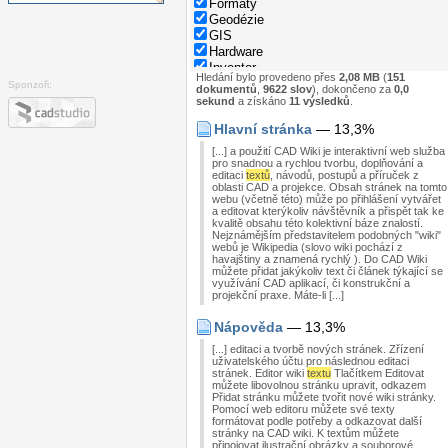
Formáty
Geodézie
GIS
Hardware
Inventor
Hledání bylo provedeno přes
2,08 MB
(
151
Nápověda
Sponzoři:
dokumentů
,
9622 slov
), dokončeno za
0,0
Normy
sekund
a získáno
11 výsledků
.
Parametry rodin
Hlavní stránka
— 13,3%
Programování
Revit
[...] a použití CAD Wiki je interaktivní web služba
Správa dat
pro snadnou a rychlou tvorbu, doplňování a
editaci
textů
, návodů, postupů a příruček z
Stavebnictví
oblasti CAD a projekce. Obsah stránek na tomto
Strojírenství
webu (včetně této) může po přihlášení vytvářet
System
a editovat kterýkoliv návštěvník a přispět tak ke
kvalitě obsahu této kolektivní báze znalostí.
Tipy
Nejznámějším představitelem podobných "wiki"
Windows
webů je Wikipedia (slovo wiki pochází z
Zkratky
havajštiny a znamená rychlý ). Do CAD Wiki
můžete přidat jakýkoliv text či článek týkající se
využívání CAD aplikací, či konstrukční a
projekční praxe. Máte-li [...]
Nápověda
— 13,3%
[...] editaci a tvorbě nových stránek. Zřízení
uživatelského účtu pro následnou editaci
stránek. Editor wiki
textu
Tlačítkem Editovat
můžete libovolnou stránku upravit, odkazem
Přidat stránku můžete tvořit nové wiki stránky.
Pomocí web editoru můžete své texty
formátovat podle potřeby a odkazovat další
stránky na CAD wiki. K textům můžete
připojovat ilustrační obrázky a souborové