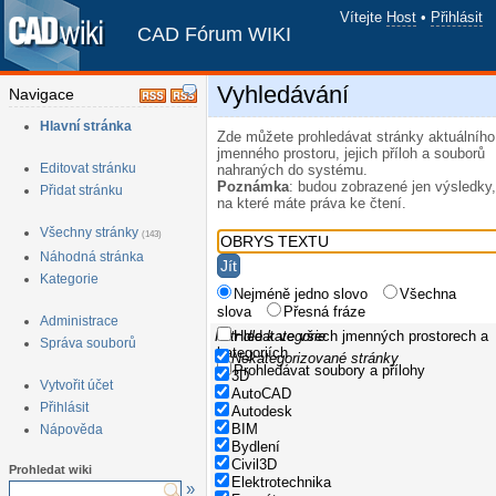
Vítejte
Host
•
Přihlásit
CAD Fórum WIKI
Vyhledávání
Navigace
Hlavní stránka
Zde můžete prohledávat stránky aktuálního
jmenného prostoru, jejich příloh a souborů
Editovat stránku
nahraných do systému.
Poznámka
: budou zobrazené jen výsledky,
Přidat stránku
na které máte práva ke čtení.
Všechny stránky
(143)
Náhodná stránka
Kategorie
Nejméně jedno slovo
Všechna
slova
Přesná fráze
Administrace
Filtr dle kategorie
Hledat ve všech jmenných prostorech a
Správa souborů
kategoriích
Nekategorizované stránky
Prohledávat soubory a přílohy
3D
Vytvořit účet
AutoCAD
Přihlásit
Autodesk
BIM
Nápověda
Bydlení
Civil3D
Prohledat wiki
Elektrotechnika
»