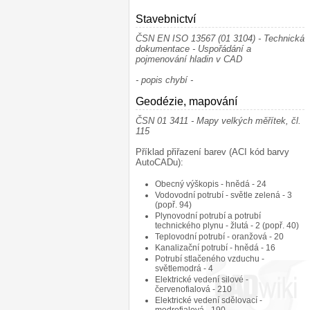
Stavebnictví
¶
ČSN EN ISO 13567 (01 3104) - Technická
dokumentace - Uspořádání a
pojmenování hladin v CAD
- popis chybí -
Geodézie, mapování
¶
ČSN 01 3411 - Mapy velkých měřítek, čl.
115
Příklad přiřazení barev (ACI kód barvy
AutoCADu):
Obecný výškopis - hnědá - 24
Vodovodní potrubí - světle zelená - 3
(popř. 94)
Plynovodní potrubí a potrubí
technického plynu - žlutá - 2 (popř. 40)
Teplovodní potrubí - oranžová - 20
Kanalizační potrubí - hnědá - 16
Potrubí stlačeného vzduchu -
světlemodrá - 4
Elektrické vedení silové -
červenofialová - 210
Elektrické vedení sdělovací -