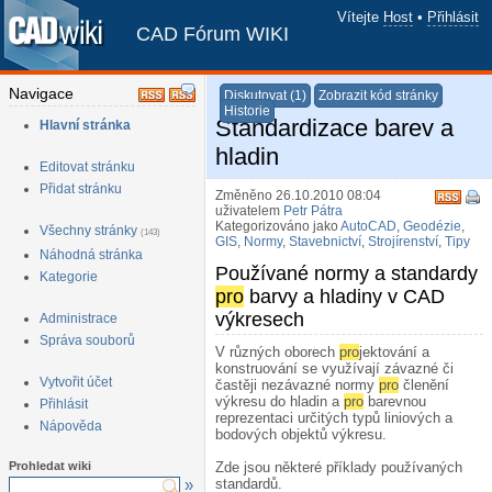
Vítejte
Host
•
Přihlásit
CAD Fórum WIKI
Navigace
Diskutovat (1)
Zobrazit kód stránky
Historie
Standardizace barev a
Hlavní stránka
hladin
Editovat stránku
Přidat stránku
Změněno 26.10.2010 08:04
uživatelem
Petr Pátra
Kategorizováno jako
AutoCAD
,
Geodézie
,
Všechny stránky
(143)
GIS
,
Normy
,
Stavebnictví
,
Strojírenství
,
Tipy
Náhodná stránka
Používané normy a standardy
Kategorie
pro
barvy a hladiny v CAD
výkresech
¶
Administrace
Správa souborů
V různých oborech
pro
jektování a
konstruování se využívají závazné či
Vytvořit účet
častěji nezávazné normy
pro
členění
výkresu do hladin a
pro
barevnou
Přihlásit
reprezentaci určitých typů liniových a
Nápověda
bodových objektů výkresu.
Prohledat wiki
Zde jsou některé příklady používaných
»
standardů.