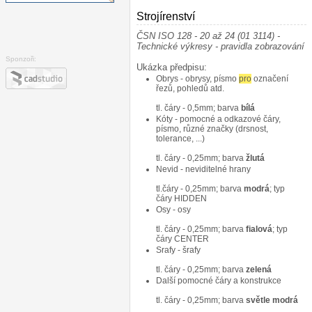
Strojírenství
¶
ČSN ISO 128 - 20 až 24 (01 3114) -
Technické výkresy - pravidla zobrazování
Sponzoři:
Ukázka předpisu:
Obrys - obrysy, písmo
pro
označení
řezů, pohledů atd.
tl. čáry - 0,5mm; barva
bílá
Kóty - pomocné a odkazové čáry,
písmo, různé značky (drsnost,
tolerance, ...)
tl. čáry - 0,25mm; barva
žlutá
Nevid - neviditelné hrany
tl.čáry - 0,25mm; barva
modrá
; typ
čáry HIDDEN
Osy - osy
tl. čáry - 0,25mm; barva
fialová
; typ
čáry CENTER
Srafy - šrafy
tl. čáry - 0,25mm; barva
zelená
Další pomocné čáry a konstrukce
tl. čáry - 0,25mm; barva
světle modrá