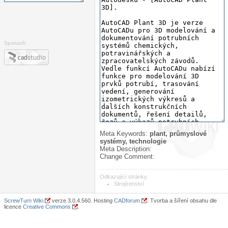
Sponzoři:
Meta Keywords:
plant, průmyslové
systémy, technologie
Meta Description:
Change Comment:
Odkazující stránky:
Strojírenství
ScrewTurn Wiki
verze 3.0.4.560. Hosting
CADforum
. Tvorba a šíření obsahu dle
licence
Creative Commons
.