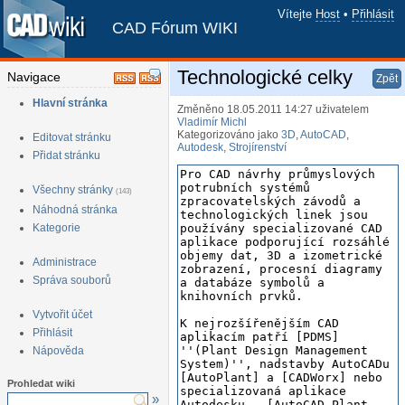
Vítejte
Host
•
Přihlásit
CAD Fórum WIKI
Technologické celky
Navigace
Zpět
Hlavní stránka
Změněno 18.05.2011 14:27
uživatelem
Vladimír Michl
Kategorizováno jako
3D
,
AutoCAD
,
Editovat stránku
Autodesk
,
Strojírenství
Přidat stránku
Všechny stránky
(143)
Náhodná stránka
Kategorie
Administrace
Správa souborů
Vytvořit účet
Přihlásit
Nápověda
Prohledat wiki
»