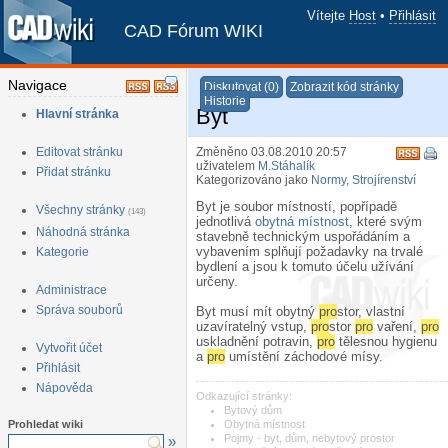
Vítejte
Host
•
Přihlásit
CAD Fórum WIKI
Navigace
Diskutovat (0)
Zobrazit kód stránky
Historie
Byt
Hlavní stránka
Editovat stránku
Změněno 03.08.2010 20:57
uživatelem
M.Stáhalík
Přidat stránku
Kategorizováno jako
Normy
,
Strojírenství
Byt je soubor místností, popřípadě
Všechny stránky
(143)
jednotlivá
obytná místnost
, které svým
Náhodná stránka
stavebně technickým uspořádáním a
vybavením splňují požadavky na trvalé
Kategorie
bydlení a jsou k tomuto účelu užívání
určeny.
Administrace
Správa souborů
Byt musí mít obytný
pro
stor, vlastní
uzavíratelný vstup,
pro
stor
pro
vaření,
pro
uskladnění potravin,
pro
tělesnou hygienu
Vytvořit účet
a
pro
umístění záchodové mísy.
Přihlásit
Nápověda
Odkazující stránky:
Bytový dům
Prohledat wiki
Obytná místnost
Pojmy - byt, dům, nebytový prostor
»