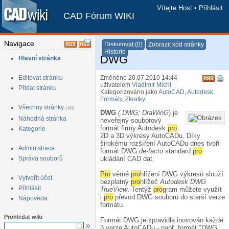
Vítejte
Host
•
Přihlásit
CAD Fórum WIKI
Navigace
Diskutovat (0)
Zobrazit kód stránky
Historie
DWG
Hlavní stránka
Editovat stránku
Změněno 20.07.2010 14:44
uživatelem
Vladimír Michl
Přidat stránku
Kategorizováno jako
AutoCAD
,
Autodesk
,
Formáty
,
Zkratky
Všechny stránky
(143)
DWG
(.DWG; DraWinG
) je
Náhodná stránka
neveřejný souborový
formát firmy Autodesk
pro
Kategorie
2D a 3D výkresy AutoCADu. Díky
širokému rozšíření AutoCADu dnes tvoří
Administrace
formát DWG
de-facto
standard
pro
Správa souborů
ukládání CAD dat.
Pro
věrné
pro
hlížení DWG výkresů slouží
Vytvořit účet
bezplatný
pro
hlížeč
Autodesk DWG
Přihlásit
TrueView
. Tentýž
pro
gram můžete využít
i
pro
převod DWG souborů do starší verze
Nápověda
formátu.
Prohledat wiki
Formát DWG je zpravidla inovován každé
»
3 verze AutoCADu - např. formát "DWG