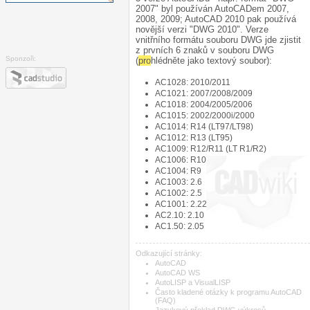
2007" byl používán AutoCADem 2007,
2008, 2009; AutoCAD 2010 pak používá
novější verzi "DWG 2010". Verze
vnitřního formátu souboru DWG jde zjistit
z prvních 6 znaků v souboru DWG
Sponzoři:
(
pro
hlédněte jako textový soubor):
AC1028: 2010/2011
AC1021: 2007/2008/2009
AC1018: 2004/2005/2006
AC1015: 2002/2000i/2000
AC1014: R14 (LT97/LT98)
AC1012: R13 (LT95)
AC1009: R12/R11 (LT R1/R2)
AC1006: R10
AC1004: R9
AC1003: 2.6
AC1002: 2.5
AC1001: 2.22
AC2.10: 2.10
AC1.50: 2.05
Odkazující stránky:
AutoCAD
AutoCAD WS
AutoLISP a VisualLISP
Často kladené otázky k programu AutoCAD
(FAQ)