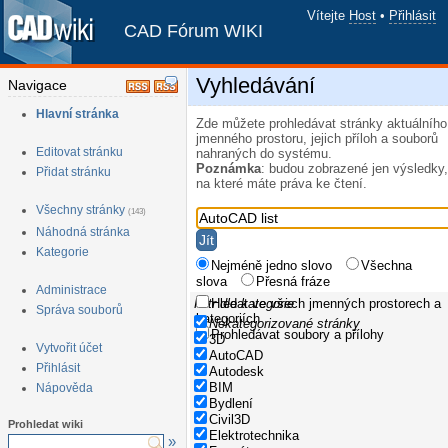
Vítejte
Host
•
Přihlásit
CAD Fórum WIKI
Vyhledávání
Navigace
Hlavní stránka
Zde můžete prohledávat stránky aktuálního
jmenného prostoru, jejich příloh a souborů
Editovat stránku
nahraných do systému.
Poznámka
: budou zobrazené jen výsledky,
Přidat stránku
na které máte práva ke čtení.
Všechny stránky
(143)
Náhodná stránka
Kategorie
Nejméně jedno slovo
Všechna
slova
Přesná fráze
Administrace
Filtr dle kategorie
Hledat ve všech jmenných prostorech a
Správa souborů
kategoriích
Nekategorizované stránky
Prohledávat soubory a přílohy
3D
Vytvořit účet
AutoCAD
Přihlásit
Autodesk
BIM
Nápověda
Bydlení
Civil3D
Prohledat wiki
Elektrotechnika
»