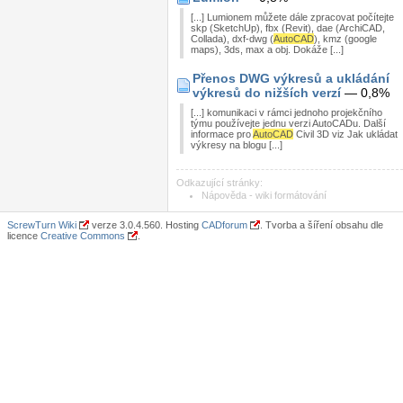
[...] Lumionem můžete dále zpracovat počítejte
skp (SketchUp), fbx (Revit), dae (ArchiCAD,
Collada), dxf-dwg (
AutoCAD
), kmz (google
maps), 3ds, max a obj. Dokáže [...]
Přenos DWG výkresů a ukládání
výkresů do nižších verzí
— 0,8%
[...] komunikaci v rámci jednoho projekčního
týmu používejte jednu verzi AutoCADu. Další
informace pro
AutoCAD
Civil 3D viz Jak ukládat
výkresy na blogu [...]
Odkazující stránky:
Nápověda - wiki formátování
ScrewTurn Wiki
verze 3.0.4.560. Hosting
CADforum
. Tvorba a šíření obsahu dle
licence
Creative Commons
.