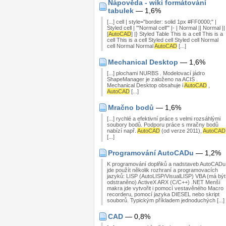
Nápověda - wiki formátování
tabulek
— 1,6%
[...] cell | style="border: solid 1px #FF0000;" |
Styled cell | '''Normal cell''' |- | Normal || Normal ||
[
AutoCAD
] |} Styled Table This is a cell This is a
cell This is a cell Styled cell Styled cell Normal
cell Normal Normal
AutoCAD
[...]
Mechanical Desktop
— 1,6%
[...] plochami NURBS . Modelovací jádro
ShapeManager je založeno na ACIS .
Mechanical Desktop obsahuje i
AutoCAD
,
AutoCAD
[...]
Mračno bodů
— 1,6%
[...] rychlé a efektivní práce s velmi rozsáhlými
soubory bodů. Podporu práce s mračny bodů
nabízí např.
AutoCAD
(od verze 2011),
AutoCAD
[...]
Programování AutoCADu
— 1,2%
K programování doplňků a nadstaveb AutoCADu
jde použít několik rozhraní a programovacích
jazyků: LISP (AutoLISP/VisualLISP) VBA (má být
odstraněno) ActiveX ARX (C/C++) .NET Menší
makra jde vytvořit i pomocí vestavěného Macro
recorderu, pomocí jazyka DIESEL nebo skript
souborů. Typickým příkladem jednoduchých [...]
CAD
— 0,8%