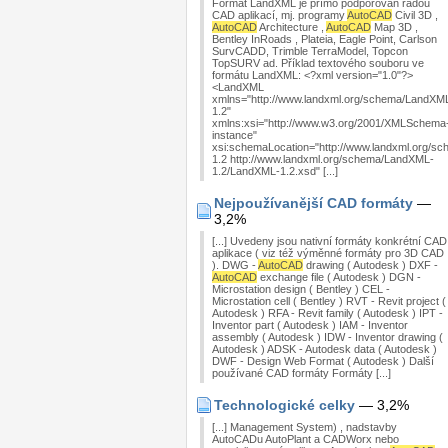
Formát LandXML je přímo podporován řadou
CAD aplikací, mj. programy
AutoCAD
Civil 3D ,
AutoCAD
Architecture ,
AutoCAD
Map 3D ,
Bentley InRoads , Plateia, Eagle Point, Carlson
SurvCADD, Trimble TerraModel, Topcon
TopSURV ad. Příklad textového souboru ve
formátu LandXML: <?xml version="1.0"?>
<LandXML
xmlns="http://www.landxml.org/schema/LandXM
1.2"
xmlns:xsi="http://www.w3.org/2001/XMLSchema
instance"
xsi:schemaLocation="http://www.landxml.org/s
1.2 http://www.landxml.org/schema/LandXML-
1.2/LandXML-1.2.xsd" [...]
Nejpoužívanější CAD formáty
—
3,2%
[...] Uvedeny jsou nativní formáty konkrétní CAD
aplikace ( viz též výměnné formáty pro 3D CAD
). DWG -
AutoCAD
drawing ( Autodesk ) DXF -
AutoCAD
exchange file ( Autodesk ) DGN -
Microstation design ( Bentley ) CEL -
Microstation cell ( Bentley ) RVT - Revit project (
Autodesk ) RFA - Revit family ( Autodesk ) IPT -
Inventor part ( Autodesk ) IAM - Inventor
assembly ( Autodesk ) IDW - Inventor drawing (
Autodesk ) ADSK - Autodesk data ( Autodesk )
DWF - Design Web Format ( Autodesk ) Další
používané CAD formáty Formáty [...]
Technologické celky
— 3,2%
[...] Management System) , nadstavby
AutoCADu AutoPlant a CADWorx nebo