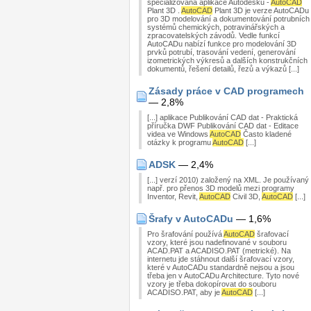
specializovaná aplikace Autodesku -
AutoCAD
Plant 3D .
AutoCAD
Plant 3D je verze AutoCADu
pro 3D modelování a dokumentování potrubních
systémů chemických, potravinářských a
zpracovatelských závodů. Vedle funkcí
AutoCADu nabízí funkce pro modelování 3D
prvků potrubí, trasování vedení, generování
izometrických výkresů a dalších konstrukčních
dokumentů, řešení detailů, řezů a výkazů [...]
Zásady práce v CAD programech
— 2,8%
[...] aplikace Publikování CAD dat - Praktická
příručka DWF Publikování CAD dat - Editace
videa ve Windows
AutoCAD
Často kladené
otázky k programu
AutoCAD
[...]
ADSK
— 2,4%
[...] verzí 2010) založený na XML. Je používaný
např. pro přenos 3D modelů mezi programy
Inventor, Revit,
AutoCAD
Civil 3D,
AutoCAD
[...]
Šrafy v AutoCADu
— 1,6%
Pro šrafování používá
AutoCAD
šrafovací
vzory, které jsou nadefinované v souboru
ACAD.PAT a ACADISO.PAT (metrické). Na
internetu jde stáhnout další šrafovací vzory,
které v AutoCADu standardně nejsou a jsou
třeba jen v AutoCADu Architecture. Tyto nové
vzory je třeba dokopírovat do souboru
ACADISO.PAT, aby je
AutoCAD
[...]