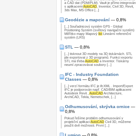
a CAD dat (PDM/PLM). Vault je přímo integrován
s aplikacemi
AutoCAD
, Inventor, Civil 3D, Revit,
3ds Max, MS Office [...]
Geodézie a mapování
— 0,8%
[...] Souřadnicový systém GPS - Global
Positioning System (světový navigační systém)
Měřítko mapy Mapový
list
Lineární referenční
systém (LRS)
STL
— 0,8%
[...] tisknout 3D modely na 3D tiskárnách. STL
jde exportovat z 3D programů. Funkci exportu
STL má třeba
AutoCAD
a Inventor. Tiskárny
neumí zpracovávat soubory [...]
IFC - Industry Foundation
Classes
— 0,8%
[...] verzí formátu IFC je ifcXML . Import/Export
IFC je podporován např. CAD/BIM aplikacemi
Autodesk Revit ,
AutoCAD
Architecture,
ArchiCAD, Tekla, Nemetschek, [...]
Odhumusování, skrývka ornice
—
0,8%
Pokud řešíme problém odhumusování v
projekční aplikaci
AutoCAD
Civil 3D, můžeme
použít dvě možnosti. První [...]
Lumion
— 0,8%