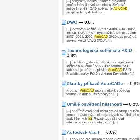
[...] programy nabízejí funkce a nástroje
použitelné v libovolném oboru. Světově
nejrozšířenější CAD aplikací je
AutoCAD
,
program firmy Autodesk.
DWG
— 0,8%
[...] inovován každé 3 verze AutoCADu - např.
formát "DWG 2007" byl používán AutoCADem
2007, 2008, 2009;
AutoCAD
2010 pak používá
novější verzi "DWG 2010". [...]
Technologická schémata P&ID
—
0,8%
[...] ventilátory, dopravníky až po nejrůznější
měřidla a ovládací prvky. Pro tvorbu P&ID
schémat je určen například
AutoCAD
P&ID .
Pravidla tvorby P&ID schémat Základním [...]
Zkratky příkazů AutoCADu
— 0,8%
Program
AutoCAD
nabízí několik způsobů
tvorby vlastních uživatelských [...]
Umělé osvětlení místností
— 0,8%
[...] nepřímé osvětlení odrazem od stropu a stěn
pomocí nástěnných či stojanových svítidel nebo
podvěšených
lišt
. Různé typy činností
odehrávajících se v obývacím [...]
Autodesk Vault
— 0,8%
[...] aplikace pro správu technických dokumentů