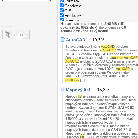
Formáty
Geodézie
GIS
Hardware
Inventor
Hledání bylo provedeno přes
2,08 MB
(
151
Nápověda
Sponzoři:
dokumentů
,
9622 slov
), dokončeno za
0,0
Normy
sekund
a získáno
30 výsledků
.
Parametry rodin
AutoCAD
— 19,7%
Programování
Revit
Software infobox jméno
AutoCAD
výrobce
Správa dat
Autodesk aktuální verze
AutoCAD
2014 (březen
2013) OS Windows typ CAD licence komerční
Stavebnictví
česky ano web autodesk.com/
autocad
AutoCAD
Strojírenství
AutoCAD
je obecný 2D/3D CAD program firmy
System
Autodesk. Používá výkresový souborový formát
DWG a jeho textovou verzi DXF .
AutoCAD
je
Tipy
určen pro operační systém Windows nebo
Windows
MacOS X. Omezenější verzí AutoCADu je
Zkratky
AutoCAD
[...]
Mapový list
— 15,3%
Mapový
list
je samostatná jednotka mapového
díla vyhotoveného v souvislém kladu listů. Klad
mapových listů pro Základní mapu velkých
měřítek, Katastrální mapu S-JTSK, ZABAGED
Klad mapových listů katastrální mapy se
odvozuje od dělení mapových listů státní mapy
1:50000, a zobrazuje území 25 × 20 km. Klad
mapových listů je pravoúhlý, daný
rovnoběžkami s osami Y a X. Klad a obsah
mapových listů je dán normou ČSN 01 3410 –
Mapy velkých měřítek, základní a účelové mapy
. Mapový
list
1:5000 vznikne dělením mapového