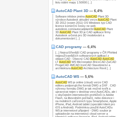
listu státní mapy 1:50000 [...]
AutoCAD Plant 3D
— 6,4%
Software infobox jméno
AutoCAD
Plant 3D
výrobce Autodesk aktuální verze
AutoCAD
Plant
3D 2012 (srpen 2011) OS Windows typ CAD
licence komerční česky ne web
autodesk.com/autocadplant3d
AutoCAD
Plant
3D
AutoCAD
Plant 3D je CAD aplikace firmy
Autodesk určená pro 3D modelování a
dokumentování [...]
CAD programy
— 6,4%
[...] Nejrozšířenější CAD programy v ČR Přehled
nejpoužívanějších softwarových aplikací z
oblasti CAD : Obecný CAD
AutoCAD
AutoCAD
LT
AutoCAD
WS Microstation BricsCAD ZwCAD
ProgeCAD 4MCAD IronCAD Stavebnictví a
architektura
AutoCAD
Architecture Revit [...]
AutoCAD WS
— 5,6%
AutoCAD
WS je online (cloud) verze CAD
editoru podporujícího formát DWG a DXF . CAD
výkresy formátu DWG je tak možné tvořit a
upravovat nejen v desktop verzi AutoCADu, ale i
v obyčejném internetovém prohlížeči (s Adobe
Flash, na libovolném počítači), nebo dokonce i
na mobilních zařízeních typu Smartphone, Apple
iPhone, iPad, Android tablet (speciální klient pro
iOS a Android). Podmínkou použití AutoCADu
WS je internetové připojení - DWG soubor je
uploadován na internetový cloud server a
klientská aplikace (browser, iPad, Android tablet,