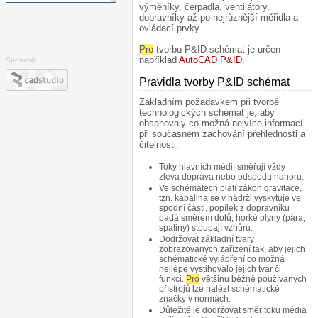
výměníky, čerpadla, ventilátory,
dopravníky až po nejrůznější měřidla a
ovládací prvky.
Pro
tvorbu P&ID schémat je určen
například
AutoCAD P&ID
.
Sponzoři:
Pravidla tvorby P&ID schémat
¶
Základním požadavkem při tvorbě
technologických schémat je, aby
obsahovaly co možná nejvíce informací
při současném zachování přehlednosti a
čitelnosti.
Toky hlavních médií směřují vždy
zleva doprava nebo odspodu nahoru.
Ve schématech platí zákon gravitace,
tzn. kapalina se v nádrži vyskytuje ve
spodní části, popílek z dopravníku
padá směrem dolů, horké plyny (pára,
spaliny) stoupají vzhůru.
Dodržovat základní tvary
zobrazovaných zařízení tak, aby jejich
schématické vyjádření co možná
nejlépe vystihovalo jejich tvar či
funkci.
Pro
většinu běžně používaných
přístrojů lze nalézt schématické
značky v normách.
Důležité je dodržovat směr toku média