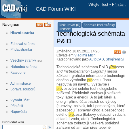
Vítejte
Host
•
Přihlásit
CAD Fórum WIKI
Navigace
Diskutovat (0)
Zobrazit kód stránky
Historie
Technologická schémata
Hlavní stránka
P&ID
Editovat stránku
Přidat stránku
Změněno 18.05.2011 14:26
uživatelem
Vladimír Michl
Kategorizováno jako
AutoCAD
,
Strojírenství
Všechny stránky
(143)
Náhodná stránka
Technologická schémata P&ID
(
Pro
cess
and Instrumentation Diagram)
nesou
Kategorie
základní grafické informace o technologii
daného výrobního
pro
cesu. Jsou
Administrace
nezbytná při návrhu, výstavbě i
pro
vozování celého technologického
Správa souborů
zařízení. Přehledně zachycují veškeré
toky látek a energií. A to jak látek a
Vytvořit účet
energií přímo účastnících se výroby
(suroviny, palivo), tak i pomocných, které
Přihlásit
zabezpečují správný chod a bezpečnost
Nápověda
celého
pro
cesu (tlakový ovládací vzduch,
chladící voda, atd.). Technologická
Prohledat wiki
schémata zobrazují veškerá potřebná
»
zařízení od armatur přes tepelné