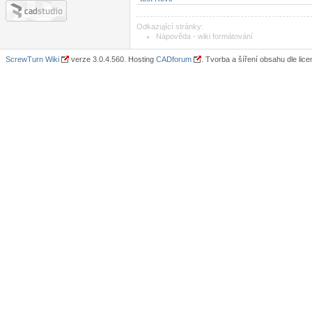
Odkazující stránky:
Nápověda - wiki formátování
ScrewTurn Wiki
verze 3.0.4.560. Hosting
CADforum
. Tvorba a šíření obsahu dle lic