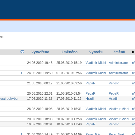
oru.
Vytvořeno
Změněno
Vytvořil
Změnil
K
24.05.2010 19:46
25.06.2010 15:19
Vladimír Michl
Administrator
n/
1
24.05.2010 19:50
01.06.2010 07:56
Vladimír Michl
Administrator
n/
21.05.2010 08:17
21.05.2010 09:56
PepaR
PepaR
n/
20.05.2010 22:31
21.05.2010 09:54
PepaR
PepaR
n/
ostí pohybu
17.06.2010 11:22
17.06.2010 11:22
Hradil
Hradil
n/
28.08.2010 18:05
28.08.2010 15:31
Vladimír Michl
Vladimír Michl
n/
20.07.2010 18:03
20.07.2010 17:58
Vladimír Michl
Vladimír Michl
n/
10.07.2010 20:01
10.07.2010 17:40
PepaR
PepaR
n/
1
31.05.2010 14:49
31.05.2010 14:59
Peter Jirát
Peter Jirát
n/