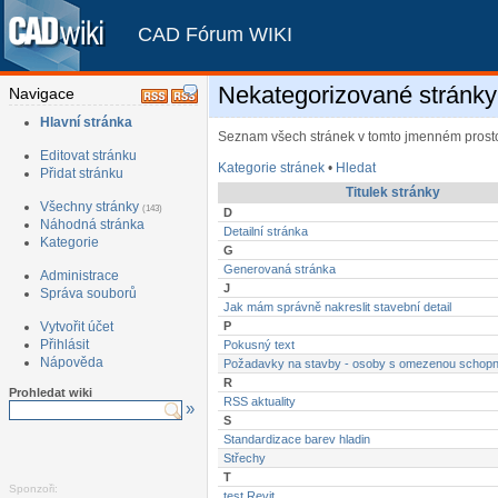
CAD Fórum WIKI
Nekategorizované stránky
Navigace
Hlavní stránka
Seznam všech stránek v tomto jmenném prost
Editovat stránku
Kategorie stránek
•
Hledat
Přidat stránku
Titulek stránky
Všechny stránky
(143)
D
Náhodná stránka
Detailní stránka
Kategorie
G
Generovaná stránka
Administrace
J
Správa souborů
Jak mám správně nakreslit stavební detail
Vytvořit účet
P
Přihlásit
Pokusný text
Nápověda
Požadavky na stavby - osoby s omezenou schopn
R
Prohledat wiki
RSS aktuality
»
S
Standardizace barev hladin
Střechy
T
Sponzoři:
test Revit