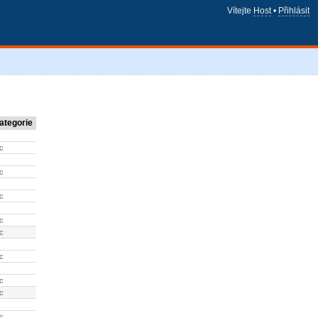
Vítejte
Host
•
Přihlásit
ategorie
c
c
c
c
c
c
c
c
c