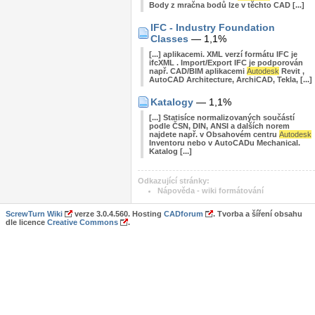
Body z mračna bodů lze v těchto CAD [...]
IFC - Industry Foundation
Classes
— 1,1%
[...] aplikacemi. XML verzí formátu IFC je
ifcXML . Import/Export IFC je podporován
např. CAD/BIM aplikacemi
Autodesk
Revit ,
AutoCAD Architecture, ArchiCAD, Tekla, [...]
Katalogy
— 1,1%
[...] Statisíce normalizovaných součástí
podle ČSN, DIN, ANSI a dalších norem
najdete např. v Obsahovém centru
Autodesk
Inventoru nebo v AutoCADu Mechanical.
Katalog [...]
Odkazující stránky:
Nápověda - wiki formátování
ScrewTurn Wiki
verze 3.0.4.560. Hosting
CADforum
. Tvorba a šíření obsahu
dle licence
Creative Commons
.