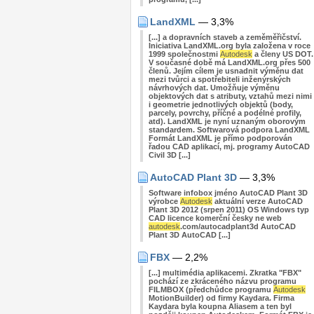
LandXML
— 3,3%
[...] a dopravních staveb a zeměměřičství.
Iniciativa LandXML.org byla založena v roce
1999 společnostmi
Autodesk
a členy US DOT.
V současné době má LandXML.org přes 500
členů. Jejím cílem je usnadnit výměnu dat
mezi tvůrci a spotřebiteli inženýrských
návrhových dat. Umožňuje výměnu
objektových dat s atributy, vztahů mezi nimi
i geometrie jednotlivých objektů (body,
parcely, povrchy, příčné a podélné profily,
atd). LandXML je nyní uznaným oborovým
standardem. Softwarová podpora LandXML
Formát LandXML je přímo podporován
řadou CAD aplikací, mj. programy AutoCAD
Civil 3D [...]
AutoCAD Plant 3D
— 3,3%
Software infobox jméno AutoCAD Plant 3D
výrobce
Autodesk
aktuální verze AutoCAD
Plant 3D 2012 (srpen 2011) OS Windows typ
CAD licence komerční česky ne web
autodesk
.com/autocadplant3d AutoCAD
Plant 3D AutoCAD [...]
FBX
— 2,2%
[...] multimédia aplikacemi. Zkratka "FBX"
pochází ze zkráceného názvu programu
FILMBOX (předchůdce programu
Autodesk
MotionBuilder) od firmy Kaydara. Firma
Kaydara byla koupna Aliasem a ten byl