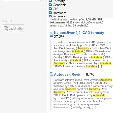
Formáty
Geodézie
GIS
Hardware
Inventor
Hledání bylo provedeno přes
2,08 MB
(
151
Nápověda
Sponzoři:
dokumentů
,
9622 slov
), dokončeno za
0,0
Normy
sekund
a získáno
29 výsledků
.
Parametry rodin
Nejpoužívanější CAD formáty
—
Programování
27,2%
Revit
Správa dat
[...] nativní formáty konkrétní CAD aplikace ( viz
Stavebnictví
též výměnné formáty pro 3D CAD ). DWG -
AutoCAD drawing (
Autodesk
) DXF - AutoCAD
Strojírenství
exchange file (
Autodesk
) DGN - Microstation
System
design ( Bentley ) CEL - Microstation cell (
Tipy
Bentley ) RVT - Revit project (
Autodesk
) RFA -
Revit family (
Autodesk
) IPT - Inventor part (
Windows
Autodesk
) IAM - Inventor assembly (
Autodesk
Zkratky
) IDW - Inventor drawing (
Autodesk
[...]
Autodesk Revit
— 8,7%
Software infobox jméno Revit výrobce
Autodesk
aktuální verze Revit 2014 (duben 2013) OS
Windows typ CAD / BIM licence komerční česky
ano web
autodesk
.com/revit
Autodesk
Revit
Autodesk
Revit je architektonická a projekční
2D/3D CAD / BIM aplikace firmy
Autodesk
.
Využívá BIM (building information modeling) pro
parametrické projektování staveb s plně
asociativním generováním výkresové
dokumentace (pohledy, detaily, [...]