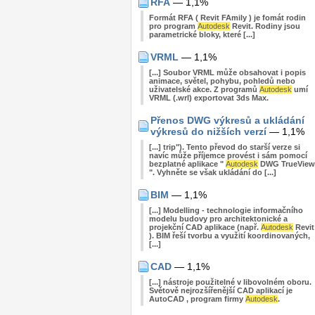
RFA
— 1,1%
Formát RFA ( Revit FAmily ) je fomát rodin
pro program
Autodesk
Revit. Rodiny jsou
parametrické bloky, které [...]
VRML
— 1,1%
[...] Soubor VRML může obsahovat i popis
animace, světel, pohybu, pohledů nebo
uživatelské akce. Z programů
Autodesk
umí
VRML (.wrl) exportovat 3ds Max.
Přenos DWG výkresů a ukládání
výkresů do nižších verzí
— 1,1%
[...] trip"). Tento převod do starší verze si
navíc může příjemce provést i sám pomocí
bezplatné aplikace "
Autodesk
DWG TrueView
". Vyhněte se však ukládání do [...]
BIM
— 1,1%
[...] Modelling - technologie informačního
modelu budovy pro architektonické a
projekční CAD aplikace (např.
Autodesk
Revit
). BIM řeší tvorbu a využití koordinovaných,
[...]
CAD
— 1,1%
[...] nástroje použitelné v libovolném oboru.
Světově nejrozšířenější CAD aplikací je
AutoCAD , program firmy
Autodesk
.