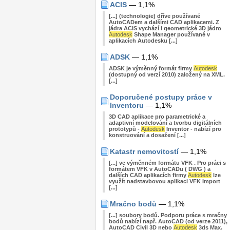
ACIS
— 1,1%
[...] (technologie) dříve používané
AutoCADem a dalšími CAD aplikacemi. Z
jádra ACIS vychází i geometrické 3D jádro
Autodesk
Shape Manager používané v
aplikacích Autodesku [...]
ADSK
— 1,1%
ADSK je výměnný formát firmy
Autodesk
(dostupný od verzí 2010) založený na XML.
[...]
Doporučené postupy práce v
Inventoru
— 1,1%
3D CAD aplikace pro parametrické a
adaptivní modelování a tvorbu digitálních
prototypů -
Autodesk
Inventor - nabízí pro
konstruování a dosažení [...]
Katastr nemovitostí
— 1,1%
[...] ve výměnném formátu VFK . Pro práci s
formátem VFK v AutoCADu ( DWG ) a
dalších CAD aplikacích firmy
Autodesk
lze
využít nadstavbovou aplikaci VFK Import
[...]
Mračno bodů
— 1,1%
[...] soubory bodů. Podporu práce s mračny
bodů nabízí např. AutoCAD (od verze 2011),
AutoCAD Civil 3D nebo
Autodesk
3ds Max.