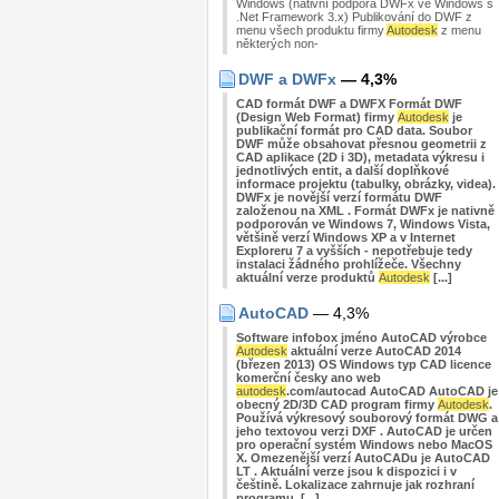
Windows (nativní podpora DWFx ve Windows s
.Net Framework 3.x) Publikování do DWF z
menu všech produktu firmy
Autodesk
z menu
některých non-
DWF a DWFx
— 4,3%
CAD formát DWF a DWFX Formát DWF
(Design Web Format) firmy
Autodesk
je
publikační formát pro CAD data. Soubor
DWF může obsahovat přesnou geometrii z
CAD aplikace (2D i 3D), metadata výkresu i
jednotlivých entit, a další doplňkové
informace projektu (tabulky, obrázky, videa).
DWFx je novější verzí formátu DWF
založenou na XML . Formát DWFx je nativně
podporován ve Windows 7, Windows Vista,
většině verzí Windows XP a v Internet
Exploreru 7 a vyšších - nepotřebuje tedy
instalaci žádného prohlížeče. Všechny
aktuální verze produktů
Autodesk
[...]
AutoCAD
— 4,3%
Software infobox jméno AutoCAD výrobce
Autodesk
aktuální verze AutoCAD 2014
(březen 2013) OS Windows typ CAD licence
komerční česky ano web
autodesk
.com/autocad AutoCAD AutoCAD je
obecný 2D/3D CAD program firmy
Autodesk
.
Používá výkresový souborový formát DWG a
jeho textovou verzi DXF . AutoCAD je určen
pro operační systém Windows nebo MacOS
X. Omezenější verzí AutoCADu je AutoCAD
LT . Aktuální verze jsou k dispozici i v
češtině. Lokalizace zahrnuje jak rozhraní
programu, [...]