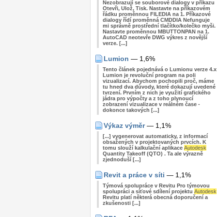
Nezobrazují se souborové dialogy v příkazu
Otevři, Ulož, Tisk. Nastavte na příkazovém
řádku proměnnou FILEDIA na 1. Příkazové
dialogy řídí proměnná CMDDIA Nefunguje
mi správně prostřední tlačítko/kolečko myši.
Nastavte proměnnou MBUTTONPAN na 1.
AutoCAD neotevře DWG výkres z novější
verze. [...]
Lumion
— 1,6%
Tento článek pojednává o Lumionu verze 4.x
Lumion je revoluční program na poli
vizualizací. Abychom pochopili proč, máme
tu hned dva důvody, které dokazují uvedené
tvrzení. Prvním z nich je využití grafického
jádra pro výpočty a z toho plynoucí
zobrazení vizualizace v reálném čase -
dokonce takových [...]
Výkaz výměr
— 1,1%
[...] vygenerovat automaticky, z informací
obsažených v projektovaných prvcích. K
tomu slouží kalkulační aplikace
Autodesk
Quantity Takeoff (QTO) . Ta ale výrazně
zjednoduší [...]
Revit a práce v síti
— 1,1%
Týmová spolupráce v Revitu Pro týmovou
spolupráci a síťové sdílení projektu
Autodesk
Revitu platí některá obecná doporučení a
zkušenosti [...]