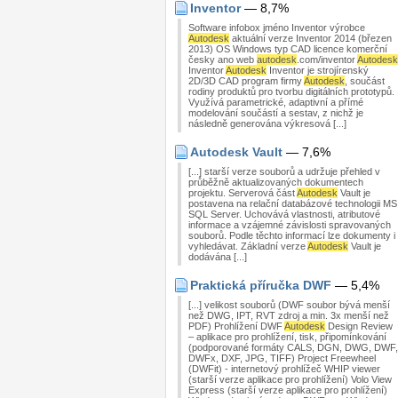
Inventor
— 8,7%
Software infobox jméno Inventor výrobce
Autodesk
aktuální verze Inventor 2014 (březen
2013) OS Windows typ CAD licence komerční
česky ano web
autodesk
.com/inventor
Autodesk
Inventor
Autodesk
Inventor je strojírenský
2D/3D CAD program firmy
Autodesk
, součást
rodiny produktů pro tvorbu digitálních prototypů.
Využívá parametrické, adaptivní a přímé
modelování součástí a sestav, z nichž je
následně generována výkresová [...]
Autodesk Vault
— 7,6%
[...] starší verze souborů a udržuje přehled v
průběžně aktualizovaných dokumentech
projektu. Serverová část
Autodesk
Vault je
postavena na relační databázové technologii MS
SQL Server. Uchovává vlastnosti, atributové
informace a vzájemné závislosti spravovaných
souborů. Podle těchto informací lze dokumenty i
vyhledávat. Základní verze
Autodesk
Vault je
dodávána [...]
Praktická příručka DWF
— 5,4%
[...] velikost souborů (DWF soubor bývá menší
než DWG, IPT, RVT zdroj a min. 3x menší než
PDF) Prohlížení DWF
Autodesk
Design Review
– aplikace pro prohlížení, tisk, připomínkování
(podporované formáty CALS, DGN, DWG, DWF,
DWFx, DXF, JPG, TIFF) Project Freewheel
(DWFit) - internetový prohlížeč WHIP viewer
(starší verze aplikace pro prohlížení) Volo View
Express (starší verze aplikace pro prohlížení)