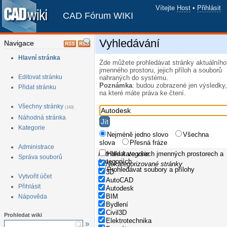
Vítejte
Host
•
Přihlásit
CAD Fórum WIKI
Vyhledávání
Navigace
Hlavní stránka
Zde můžete prohledávat stránky aktuálního
jmenného prostoru, jejich příloh a souborů
Editovat stránku
nahraných do systému.
Poznámka
: budou zobrazené jen výsledky,
Přidat stránku
na které máte práva ke čtení.
Všechny stránky
(143)
Náhodná stránka
Kategorie
Nejméně jedno slovo
Všechna
slova
Přesná fráze
Administrace
Filtr dle kategorie
Hledat ve všech jmenných prostorech a
Správa souborů
kategoriích
Nekategorizované stránky
Prohledávat soubory a přílohy
3D
Vytvořit účet
AutoCAD
Přihlásit
Autodesk
BIM
Nápověda
Bydlení
Civil3D
Prohledat wiki
Elektrotechnika
»