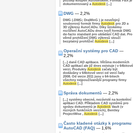
později koupen Autodeskem. Formát FBX je
dokumentovaný a
Autodesk
[...]
DWG
— 2,2%
DWG (.DWG; DraWinG ) je neveřejný
souborový formát firmy
Autodesk
pro 2D a
3D výkresy AutoCADu. Díky širokému
rozšíření AutoCADu dnes tvoří formát DWG
de-facto standard pro ukládání CAD dat. Pro
věrné prohlížení DWG výkresů slouží
bezplatný prohlížeč
Autodesk
[...]
Operační systémy pro CAD
—
2,2%
[...] dané CAD aplikace. Většina moderních
CAD aplikací ale již dnes existuje i v 64bitové
verzi. Produkty
Autodesk
začaly být
dodávány v 64bitové verzi od verzí řady
2008. Od verze 2011 jsou v 64-bitech
všechny nejpoužívanější programy firmy
Autodesk
[...]
Správa dokumentů
— 2,2%
[...] systémy obecné, nezávislé na konkrétní
aplikaci CAD. Příkladem CAD systémů pro
správu dokumentů je
Autodesk
Vault (v
různých funkčních verzích), Bentley
ProjectWise ,
Autodesk
[...]
Často kladené otázky k programu
AutoCAD (FAQ)
— 1,6%