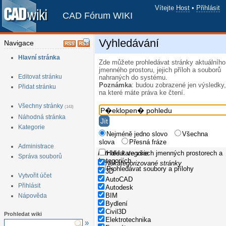
Vítejte
Host
•
Přihlásit
CAD Fórum WIKI
Vyhledávání
Navigace
Hlavní stránka
Zde můžete prohledávat stránky aktuálního
jmenného prostoru, jejich příloh a souborů
Editovat stránku
nahraných do systému.
Poznámka
: budou zobrazené jen výsledky,
Přidat stránku
na které máte práva ke čtení.
Všechny stránky
(143)
Náhodná stránka
Kategorie
Nejméně jedno slovo
Všechna
slova
Přesná fráze
Administrace
Filtr dle kategorie
Hledat ve všech jmenných prostorech a
Správa souborů
kategoriích
Nekategorizované stránky
Prohledávat soubory a přílohy
3D
Vytvořit účet
AutoCAD
Přihlásit
Autodesk
BIM
Nápověda
Bydlení
Civil3D
Prohledat wiki
Elektrotechnika
»