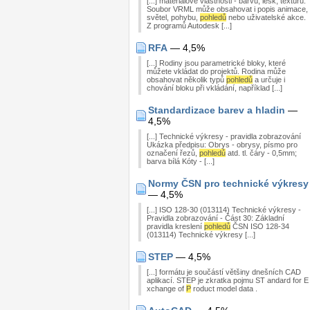
[...] materiálové vlastnosti - barvu, lesk, texturu.
Soubor VRML může obsahovat i popis animace,
světel, pohybu,
pohledů
nebo uživatelské akce.
Z programů Autodesk [...]
RFA
— 4,5%
[...] Rodiny jsou parametrické bloky, které
můžete vkládat do projektů. Rodina může
obsahovat několik typů
pohledů
a určuje i
chování bloku při vkládání, například [...]
Standardizace barev a hladin
—
4,5%
[...] Technické výkresy - pravidla zobrazování
Ukázka předpisu: Obrys - obrysy, písmo pro
označení řezů,
pohledů
atd. tl. čáry - 0,5mm;
barva bílá Kóty - [...]
Normy ČSN pro technické výkresy
— 4,5%
[...] ISO 128-30 (013114) Technické výkresy -
Pravidla zobrazování - Část 30: Základní
pravidla kreslení
pohledů
ČSN ISO 128-34
(013114) Technické výkresy [...]
STEP
— 4,5%
[...] formátu je součástí většiny dnešních CAD
aplikací. STEP je zkratka pojmu ST andard for E
xchange of
P
roduct model data .