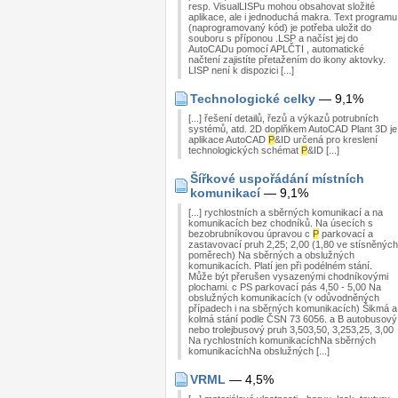
resp. VisualLISPu mohou obsahovat složité
aplikace, ale i jednoduchá makra. Text programu
(naprogramovaný kód) je potřeba uložit do
souboru s příponou .LSP a načíst jej do
AutoCADu pomocí APLČTI , automatické
načtení zajistíte přetažením do ikony aktovky.
LISP není k dispozici [...]
Technologické celky
— 9,1%
[...] řešení detailů, řezů a výkazů potrubních
systémů, atd. 2D doplňkem AutoCAD Plant 3D je
aplikace AutoCAD
P
&ID určená pro kreslení
technologických schémat
P
&ID [...]
Šířkové uspořádání místních
komunikací
— 9,1%
[...] rychlostních a sběrných komunikací a na
komunikacích bez chodníků. Na úsecích s
bezobrubníkovou úpravou c
P
parkovací a
zastavovací pruh 2,25; 2,00 (1,80 ve stísněných
poměrech) Na sběrných a obslužných
komunikacích. Platí jen při podélném stání.
Může být přerušen vysazenými chodníkovými
plochami. c PS parkovací pás 4,50 - 5,00 Na
obslužných komunikacích (v odůvodněných
případech i na sběrných komunikacích) Šikmá a
kolmá stání podle ČSN 73 6056. a B autobusový
nebo trolejbusový pruh 3,503,50, 3,253,25, 3,00
Na rychlostních komunikacíchNa sběrných
komunikacíchNa obslužných [...]
VRML
— 4,5%