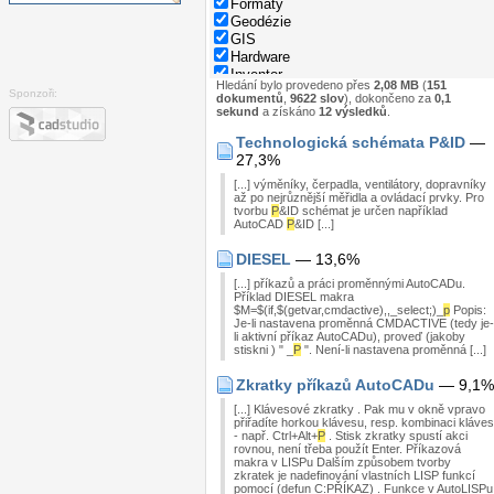
Formáty
Geodézie
GIS
Hardware
Inventor
Hledání bylo provedeno přes
2,08 MB
(
151
Nápověda
Sponzoři:
dokumentů
,
9622 slov
), dokončeno za
0,1
Normy
sekund
a získáno
12 výsledků
.
Parametry rodin
Technologická schémata P&ID
—
Programování
27,3%
Revit
Správa dat
[...] výměníky, čerpadla, ventilátory, dopravníky
Stavebnictví
až po nejrůznější měřidla a ovládací prvky. Pro
tvorbu
P
&ID schémat je určen například
Strojírenství
AutoCAD
P
&ID [...]
System
Tipy
DIESEL
— 13,6%
Windows
[...] příkazů a práci proměnnými AutoCADu.
Zkratky
Příklad DIESEL makra
$M=$(if,$(getvar,cmdactive),,_select;)_
p
Popis:
Je-li nastavena proměnná CMDACTIVE (tedy je-
li aktivní příkaz AutoCADu), proveď (jakoby
stiskni ) " _
P
". Není-li nastavena proměnná [...]
Zkratky příkazů AutoCADu
— 9,1%
[...] Klávesové zkratky . Pak mu v okně vpravo
přiřadíte horkou klávesu, resp. kombinaci kláves
- např. Ctrl+Alt+
P
. Stisk zkratky spustí akci
rovnou, není třeba použít Enter. Příkazová
makra v LISPu Dalším způsobem tvorby
zkratek je nadefinování vlastních LISP funkcí
pomocí (defun C:PŘÍKAZ) . Funkce v AutoLISPu