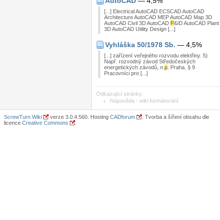
AutoCAD
— 4,5%
[...] Electrical AutoCAD ECSCAD AutoCAD
Architecture AutoCAD MEP AutoCAD Map 3D
AutoCAD Civil 3D AutoCAD
P
&ID AutoCAD Plant
3D AutoCAD Utility Design [...]
Vyhláška 50/1978 Sb.
— 4,5%
[...] zařízení veřejného rozvodu elektřiny. 5)
Např. rozvodný závod Středočeských
energetických závodů, n.
p
. Praha. § 9
Pracovníci pro [...]
Odkazující stránky:
Nápověda - wiki formátování
ScrewTurn Wiki
verze 3.0.4.560. Hosting
CADforum
. Tvorba a šíření obsahu dle
licence
Creative Commons
.