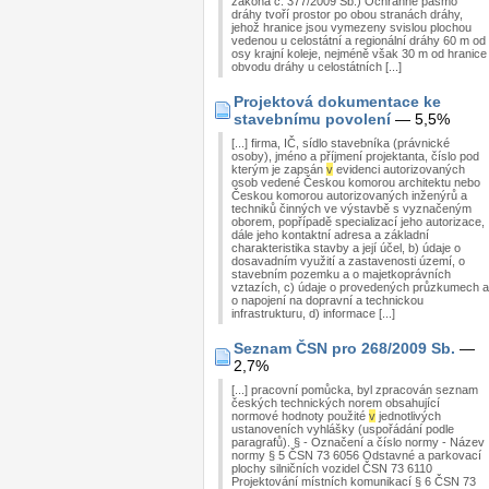
zákona č. 377/2009 Sb.) Ochranné pásmo
dráhy tvoří prostor po obou stranách dráhy,
jehož hranice jsou vymezeny svislou plochou
vedenou u celostátní a regionální dráhy 60 m od
osy krajní koleje, nejméně však 30 m od hranice
obvodu dráhy u celostátních [...]
Projektová dokumentace ke
stavebnímu povolení
— 5,5%
[...] firma, IČ, sídlo stavebníka (právnické
osoby), jméno a příjmení projektanta, číslo pod
kterým je zapsán
v
evidenci autorizovaných
osob vedené Českou komorou architektu nebo
Českou komorou autorizovaných inženýrů a
techniků činných ve výstavbě s vyznačeným
oborem, popřípadě specializací jeho autorizace,
dále jeho kontaktní adresa a základní
charakteristika stavby a její účel, b) údaje o
dosavadním využití a zastavenosti území, o
stavebním pozemku a o majetkoprávních
vztazích, c) údaje o provedených průzkumech a
o napojení na dopravní a technickou
infrastrukturu, d) informace [...]
Seznam ČSN pro 268/2009 Sb.
—
2,7%
[...] pracovní pomůcka, byl zpracován seznam
českých technických norem obsahující
normové hodnoty použité
v
jednotlivých
ustanoveních vyhlášky (uspořádání podle
paragrafů). § - Označení a číslo normy - Název
normy § 5 ČSN 73 6056 Odstavné a parkovací
plochy silničních vozidel ČSN 73 6110
Projektování místních komunikací § 6 ČSN 73