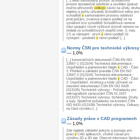
[...] nebo samostatný prostor Schodišťový
prostor dostatečně odvětrán a osvětlen (pokud
možno přirozeně)
velikost
závisí na účelu, druhu
objektu a počtu uživatelů Schodišťové stěny pro
schodiště
v
samostatném prostoru odolnost
proti požáru, zvuková izolace podílejí se na
vynášení kce schodiště Schodišťová ramena
část spojující různé výškové úrovně rameno se
skládá ze schodišťových stupňů (min. 3, max.
17) a) nástupní - první
v
rámci podlaží b)
výstupní - poslední
v
rámci podlaží [...]
Normy ČSN pro technické výkresy
— 1,0%
[...] konstrukčních dokumentů ČSN EN ISO
13567-1 (013104) Technická dokumentace -
Uspořádání a pojmenování hladin
v
CAD - Část
1: Přehled a základní pravidla ČSN EN ISO
13567-2 (013104) Technická dokumentace -
Uspořádání a pojmenování hladin
v
CAD - Část
2: Uspořádání, struktura a kódy užívané ve
stavební dokumentaci ČSN EN ISO 6428
(013105) Technické výkresy - Požadavky pro
mikrografické zpracování ČSN 01 3107
(013107) Technické výkresy. Schémata. Druhy
a typy. Společné požadavky na kreslení ČSN
ISO 6433 (013108) Technické výkresy. Odkazy
na části výrobku [...]
Zásady práce v CAD programech
— 1,0%
Zde najdete základní pokyny a postupy pro
práci
v
CAD aplikacích, včetně zásad pro
výměnu 2D a 3D dat. Obecné informace Správa