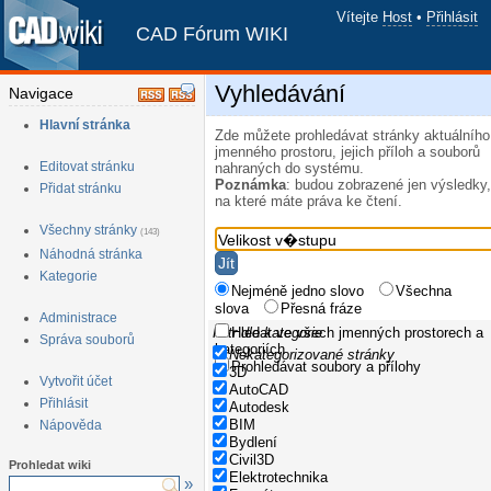
Vítejte
Host
•
Přihlásit
CAD Fórum WIKI
Vyhledávání
Navigace
Hlavní stránka
Zde můžete prohledávat stránky aktuálního
jmenného prostoru, jejich příloh a souborů
Editovat stránku
nahraných do systému.
Poznámka
: budou zobrazené jen výsledky,
Přidat stránku
na které máte práva ke čtení.
Všechny stránky
(143)
Náhodná stránka
Kategorie
Nejméně jedno slovo
Všechna
slova
Přesná fráze
Administrace
Filtr dle kategorie
Hledat ve všech jmenných prostorech a
Správa souborů
kategoriích
Nekategorizované stránky
Prohledávat soubory a přílohy
3D
Vytvořit účet
AutoCAD
Přihlásit
Autodesk
BIM
Nápověda
Bydlení
Civil3D
Prohledat wiki
Elektrotechnika
»