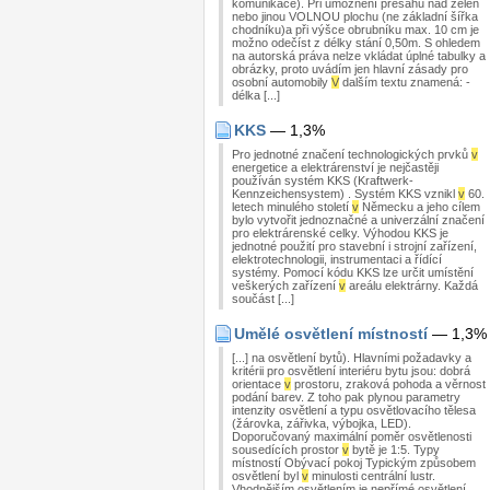
komunikace). Při umožnění přesahu nad zeleň
nebo jinou VOLNOU plochu (ne základní šířka
chodníku)a při výšce obrubníku max. 10 cm je
možno odečíst z délky stání 0,50m. S ohledem
na autorská práva nelze vkládat úplné tabulky a
obrázky, proto uvádím jen hlavní zásady pro
osobní automobily
V
dalším textu znamená: -
délka [...]
KKS
— 1,3%
Pro jednotné značení technologických prvků
v
energetice a elektrárenství je nejčastěji
používán systém KKS (Kraftwerk-
Kennzeichensystem) . Systém KKS vznikl
v
60.
letech minulého století
v
Německu a jeho cílem
bylo vytvořit jednoznačné a univerzální značení
pro elektrárenské celky. Výhodou KKS je
jednotné použití pro stavební i strojní zařízení,
elektrotechnologii, instrumentaci a řídící
systémy. Pomocí kódu KKS lze určit umístění
veškerých zařízení
v
areálu elektrárny. Každá
součást [...]
Umělé osvětlení místností
— 1,3%
[...] na osvětlení bytů). Hlavními požadavky a
kritérii pro osvětlení interiéru bytu jsou: dobrá
orientace
v
prostoru, zraková pohoda a věrnost
podání barev. Z toho pak plynou parametry
intenzity osvětlení a typu osvětlovacího tělesa
(žárovka, zářivka, výbojka, LED).
Doporučovaný maximální poměr osvětlenosti
sousedících prostor
v
bytě je 1:5. Typy
místností Obývací pokoj Typickým způsobem
osvětlení byl
v
minulosti centrální lustr.
Vhodnějším osvětlením je nepřímé osvětlení