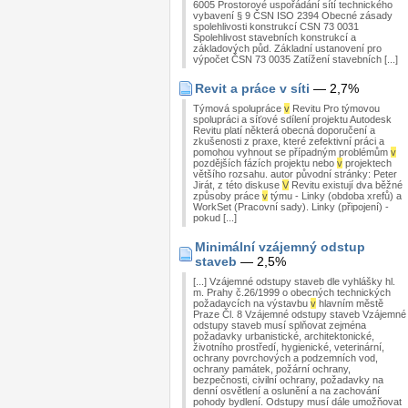
6005 Prostorové uspořádání sítí technického
vybavení § 9 ČSN ISO 2394 Obecné zásady
spolehlivosti konstrukcí CSN 73 0031
Spolehlivost stavebních konstrukcí a
základových půd. Základní ustanovení pro
výpočet ČSN 73 0035 Zatížení stavebních [...]
Revit a práce v síti
— 2,7%
Týmová spolupráce
v
Revitu Pro týmovou
spolupráci a síťové sdílení projektu Autodesk
Revitu platí některá obecná doporučení a
zkušenosti z praxe, které zefektivní práci a
pomohou vyhnout se případným problémům
v
pozdějších fázích projektu nebo
v
projektech
většího rozsahu. autor původní stránky: Peter
Jirát, z této diskuse
V
Revitu existují dva běžné
způsoby práce
v
týmu - Linky (obdoba xrefů) a
WorkSet (Pracovní sady). Linky (připojení) -
pokud [...]
Minimální vzájemný odstup
staveb
— 2,5%
[...] Vzájemné odstupy staveb dle vyhlášky hl.
m. Prahy č.26/1999 o obecných technických
požadavcích na výstavbu
v
hlavním městě
Praze Čl. 8 Vzájemné odstupy staveb Vzájemné
odstupy staveb musí splňovat zejména
požadavky urbanistické, architektonické,
životního prostředí, hygienické, veterinární,
ochrany povrchových a podzemních vod,
ochrany památek, požární ochrany,
bezpečnosti, civilní ochrany, požadavky na
denní osvětlení a oslunění a na zachování
pohody bydlení. Odstupy musí dále umožňovat