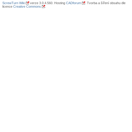
ScrewTurn Wiki
verze 3.0.4.560. Hosting
CADforum
. Tvorba a šíření obsahu dle
licence
Creative Commons
.