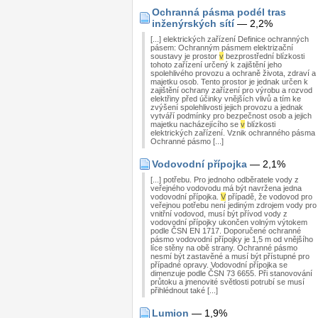
Ochranná pásma podél tras
inženýrských sítí
— 2,2%
[...] elektrických zařízení Definice ochranných
pásem: Ochranným pásmem elektrizační
soustavy je prostor
v
bezprostřední blízkosti
tohoto zařízení určený k zajištění jeho
spolehlivého provozu a ochraně života, zdraví a
majetku osob. Tento prostor je jednak určen k
zajištění ochrany zařízení pro výrobu a rozvod
elektřiny před účinky vnějších vlivů a tím ke
zvýšení spolehlivosti jejich provozu a jednak
vytváří podmínky pro bezpečnost osob a jejich
majetku nacházejícího se
v
blízkosti
elektrických zařízení. Vznik ochranného pásma
Ochranné pásmo [...]
Vodovodní přípojka
— 2,1%
[...] potřebu. Pro jednoho odběratele vody z
veřejného vodovodu má být navržena jedna
vodovodní přípojka.
V
případě, že vodovod pro
veřejnou potřebu není jediným zdrojem vody pro
vnitřní vodovod, musí být přívod vody z
vodovodní přípojky ukončen volným výtokem
podle ČSN EN 1717. Doporučené ochranné
pásmo vodovodní přípojky je 1,5 m od vnějšího
líce stěny na obě strany. Ochranné pásmo
nesmí být zastavěné a musí být přístupné pro
případné opravy. Vodovodní přípojka se
dimenzuje podle ČSN 73 6655. Při stanovování
průtoku a jmenovité světlosti potrubí se musí
přihlédnout také [...]
Lumion
— 1,9%