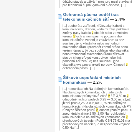
údržbu staveb a užívání prostoru mezi stavbami
pro technická či jiná vybavení a činnosti, [...]
Ochranná pásma podél tras
telekomunikačních sítí
— 2,4%
[...] souborů a zařízení, křižovatky kabelů s
komunikacemi, dráhou, vodními toky, polohové
změny trasy kabelu
v
obcích nebo ve volném
terénu.
V
ochranném pásmu podzemního
komunikačního vedení je zakázáno: a) bez
souhlasu jeho vlastníka nebo rozhodnutí
stavebního úřadu provádět zemní práce nebo
terénní úpravy, b) bez souhlasu jeho vlastníka
nebo rozhodnutí stavebního úřadu zřizovat
stavby či umísťovat konstrukce nebo jiná
podobná zařízení, c) bez souhlasu jeho
vlastníka vysazovat trvalé porosty. Činnosti
v
ochranném pásmu [...]
Šířkové uspořádání místních
komunikací
— 2,2%
[...] komunikacích.Na sběrných komunikacích.
Na obslužných komunikacích Jízdní pruh
komunikacev průmyslové zóně
v
šíři 3,50 m,
v
odůvodněných případech 3,25 — 3,00 m. a1,a2
jízdní pruh 3,25; 3.003,00; 2,75 Na sběrných
komunikacích.Na obslužných komunikacích Při
různých šířkách pruhů
v
jednom jízdním pásu. c
zpevněná krajnice 2,50; 2.00 Na rychlostních
komunikacích a na sběrných komunikacích
v
přechodových úsecích Podle ČSN 73 6101 (na
přechodových úsecích) e nezpevněná krajnice
0,50 Na [...]