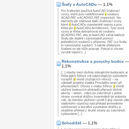
Šrafy v AutoCADu
— 1,1%
Pro šrafování používá AutoCAD šrafovací
vzory, které jsou nadefinované
v
souboru
ACAD.PAT a ACADISO.PAT (metrické). Na
internetu jde stáhnout další šrafovací vzory,
které
v
AutoCADu standardně nejsou a jsou
třeba jen
v
AutoCADu Architecture. Tyto nové
vzory je třeba dokopírovat do souboru
ACADISO.PAT, aby je AutoCAD začal nabízet.
Šrafy jde doplnit i samostatně pomocí
jednotlivých souborů s příponou .PAT (co šrafa
to samostatný soubor). S takhle přidanými
šrafami se ale hůře pracuje. Pokud si chcete
vyrobit vlastní [...]
Rekonstrukce a poruchy budov
—
1,1%
[...] stavby mezi dvěma stávajícími budovami, je
třeba jejich štítové zdi odpovídajícím způsobem
rozepřít (
v
místě ztužujících věnců) – na
základě projektu statika Provádění prací při
přestavbách: Otvory s malou šířkou:
v
místě
uložení budoucích překladů připravit úložné
plochy – beton , zdivo po zatvrdnutí z jedné
strany vysekat drážku (maximálně do poloviny
zdi), do kterého uložíme I profil či jiný nosník (dle
statického výpočtu) nad překlad provedeme
vyklínování a dozdění vysekáme drážku a
osadíme překlad z druhé strany po zatvrdnutí
vybouráme [...]
Schodiště
— 1,1%