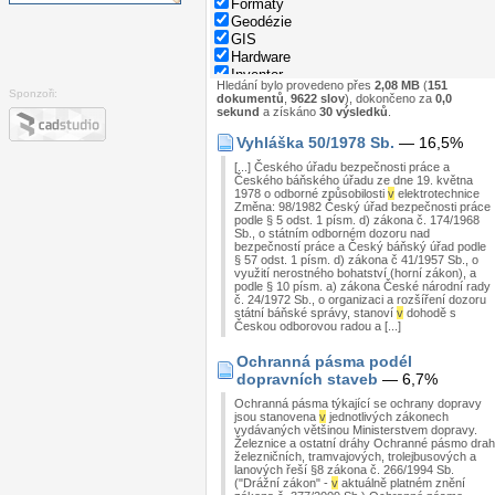
Formáty
Geodézie
GIS
Hardware
Inventor
Hledání bylo provedeno přes
2,08 MB
(
151
Nápověda
Sponzoři:
dokumentů
,
9622 slov
), dokončeno za
0,0
Normy
sekund
a získáno
30 výsledků
.
Parametry rodin
Vyhláška 50/1978 Sb.
— 16,5%
Programování
Revit
[...] Českého úřadu bezpečnosti práce a
Správa dat
Českého báňského úřadu ze dne 19. května
1978 o odborné způsobilosti
v
elektrotechnice
Stavebnictví
Změna: 98/1982 Český úřad bezpečnosti práce
Strojírenství
podle § 5 odst. 1 písm. d) zákona č. 174/1968
System
Sb., o státním odborném dozoru nad
bezpečností práce a Český báňský úřad podle
Tipy
§ 57 odst. 1 písm. d) zákona č 41/1957 Sb., o
Windows
využití nerostného bohatství (horní zákon), a
Zkratky
podle § 10 písm. a) zákona České národní rady
č. 24/1972 Sb., o organizaci a rozšíření dozoru
státní báňské správy, stanoví
v
dohodě s
Českou odborovou radou a [...]
Ochranná pásma podél
dopravních staveb
— 6,7%
Ochranná pásma týkající se ochrany dopravy
jsou stanovena
v
jednotlivých zákonech
vydávaných většinou Ministerstvem dopravy.
Železnice a ostatní dráhy Ochranné pásmo drah
železničních, tramvajových, trolejbusových a
lanových řeší §8 zákona č. 266/1994 Sb.
("Drážní zákon" -
v
aktuálně platném znění