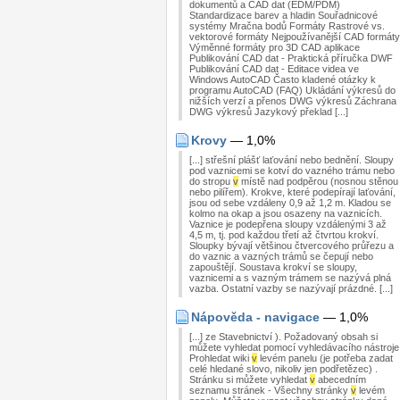
dokumentů a CAD dat (EDM/PDM)
Standardizace barev a hladin Souřadnicové
systémy Mračna bodů Formáty Rastrové vs.
vektorové formáty Nejpoužívanější CAD formáty
Výměnné formáty pro 3D CAD aplikace
Publikování CAD dat - Praktická příručka DWF
Publikování CAD dat - Editace videa ve
Windows AutoCAD Často kladené otázky k
programu AutoCAD (FAQ) Ukládání výkresů do
nižších verzí a přenos DWG výkresů Záchrana
DWG výkresů Jazykový překlad [...]
Krovy
— 1,0%
[...] střešní plášť laťování nebo bednění. Sloupy
pod vaznicemi se kotví do vazného trámu nebo
do stropu
v
místě nad podpěrou (nosnou stěnou
nebo pilířem). Krokve, které podepírají laťování,
jsou od sebe vzdáleny 0,9 až 1,2 m. Kladou se
kolmo na okap a jsou osazeny na vaznicích.
Vaznice je podepřena sloupy vzdálenými 3 až
4,5 m, tj. pod každou třetí až čtvrtou krokví.
Sloupky bývají většinou čtvercového průřezu a
do vaznic a vazných trámů se čepují nebo
zapouštějí. Soustava krokví se sloupy,
vaznicemi a s vazným trámem se nazývá plná
vazba. Ostatní vazby se nazývají prázdné. [...]
Nápověda - navigace
— 1,0%
[...] ze Stavebnictví ). Požadovaný obsah si
můžete vyhledat pomocí vyhledávacího nástroje
Prohledat wiki
v
levém panelu (je potřeba zadat
celé hledané slovo, nikoliv jen podřetězec) .
Stránku si můžete vyhledat
v
abecedním
seznamu stránek - Všechny stránky
v
levém