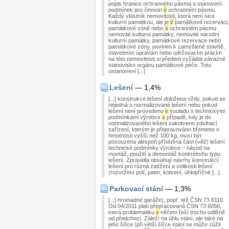
popis hranice ochranného pásma a stanovení
podmínek pro činnost
v
ochranném pásmu.
Každý vlastník nemovitosti, která není sice
kulturní památkou, ale je
v
památkové rezervaci,
památkové zóně nebo
v
ochranném pásmu
nemovité kulturní památky, nemovité národní
kulturní památky, památkové rezervace nebo
památkové zóny, povinen k zamýšlené stavbě,
stavebním úpravám nebo udržovacím pracím
na této nemovitosti si předem vyžádat závazné
stanovisko orgánu památkové péče. Toto
ustanovení [...]
Lešení
— 1,4%
[...] konstrukce lešení doložena vždy, pokud se
nejedná o normalizované lešení nebo pokud
lešení není provedeno
v
souladu s technickými
podmínkami výrobce
v
případě, kdy je do
normalizovaného lešení zakotveno zdvihací
zařízení, kterým je přepravováno břemeno o
hmotnosti vyšší než 100 kg, musí být
posouzena alespoň příslušná část (věž) lešení
technické podmínky výrobce – návod na
montáž, použití a demontáž konkrétního typu
lešení. Zpravidla obsahují návrhy konstrukcí
lešení pro různá zatížení a velikosti lešení
(rozvržení polí, pater, kotvení, úhlopříčné [...]
Parkovací stání
— 1,3%
[...] hromadné garáže), popř. též ČSN 73 6110.
Od 04/2011 platí přepracovaná ČSN 73 6056,
která problematiku
v
něčem řeší trochu odlišně
od předchozí. Záleží na úhlu stání, ale také na
jeho šířce (při větší šířce stání se může zúžit