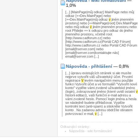
Nápověda - wiki formátování
—
1,0%
[...] [MainPage|můj odkaz] MainPage nebo můj
odkaz [++Dev.MainPage] nebo
[++Dev.MainPage|můj odkaz
v
jiném jmenném
prostoru] nebo [++MainPage|root] Dev.MainPage
nebo můj odkaz
v
jiném jmenném prostoru nebo
root Přidejte ++ k odkazu pro odkaz do jiného
jmenného prostoru, včetně root
[http://www.cadforum.cz] nebo
[http://www.cadforum.cz|Portál CAD Fórum]
http://www.cadforum.cz nebo Portál CAD Fórum
[email@server.com] nebo
[email@server.com|kontaktujte nás]
email@server.com [...]
Nápověda - přihlášení
— 0,8%
[...] úpravu existujících stránek si ale musíte
nejprve vytvořit váš uživatelský účet. Prvotní
registrace
V
levém navigačním menu použijte
funkci Vytvořit účet a ve formuláři "Vytvořit nové
konto" vyplňte vámi zvolené uživatelské jméno
(login), zobrazované jméno (které uvidí ostatní
v
historii editací), vaši funkční e-mail adresu a
vámi zvolené heslo. Pomocí login jména a hesla
se následně budete přihlašovat. Vypište
kontrolní text (anti-spam) a stiskněte Vytvořit
konto . Na zadanou adresu obdržíte obratem
potvrzovací e-mail,
v
[...]
Odkazující stránky:
Nápověda - wiki formátování