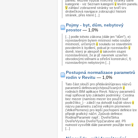
panelu. Můžete vypsat všechny stránky dané
kategorie - viz Seznam kategorií
v
levém panelu.
V
záhlaví zobrazené stránky se tvoří tzv.
drobečková navigace zobrazující historii
stránek, přes které [...]
Pojmy - byt, dům, nebytový
prostor
— 1,0%
[...] podle tohoto zákona (dále jen "dům"), e)
rozestavěným bytem místnost nebo soubor
místností, určených
v
souladu se stavebním
povolením k bydlení, pokud je rozestavěn
v
domě, který je alespoň
v
takovém stupni
rozestavěnosti, že je již navenek uzavřen
obvodovými stěnami a střešní konstrukcí, f)
rozestavěným nebytovým [...]
Postupná normalizace parametrů
rodin v Revitu
— 1,0%
Tato část slouží pro přidávání/úpravu názvů
parametrů definovaných/používaných
v
rodinách BIM aplikace Revit. Názvy parametrů
mají splňovat tyto základní podmínky: Cestina
bez mezer (namísto mezer lze použít buď
podtržítko_) - záleží na dohodě každé slovo
v
názvu parametru začíná velkým písmenem
(VelkePismeno) pro lepší pochopení definice lze
připojit grafický náčrt. Způsob definice:
Rodina/Parametr např.: Dveře/Sirka
Dveře/Vyska Dveře/TypZarubne atd. Při
nutnosti vysvětlit dále parametr použijte text
v
[...]