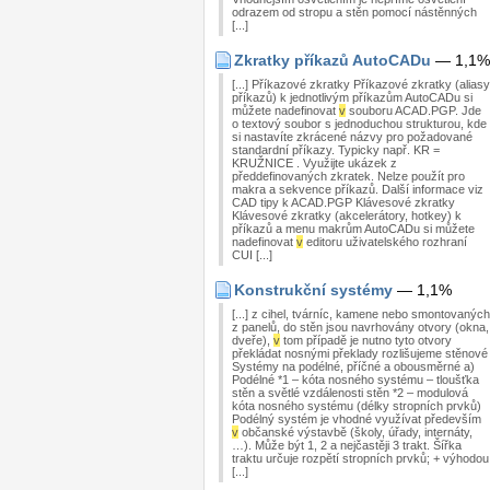
odrazem od stropu a stěn pomocí nástěnných
[...]
Zkratky příkazů AutoCADu
— 1,1%
[...] Příkazové zkratky Příkazové zkratky (aliasy
příkazů) k jednotlivým příkazům AutoCADu si
můžete nadefinovat
v
souboru ACAD.PGP. Jde
o textový soubor s jednoduchou strukturou, kde
si nastavíte zkrácené názvy pro požadované
standardní příkazy. Typicky např. KR =
KRUŽNICE . Využijte ukázek z
předdefinovaných zkratek. Nelze použít pro
makra a sekvence příkazů. Další informace viz
CAD tipy k ACAD.PGP Klávesové zkratky
Klávesové zkratky (akcelerátory, hotkey) k
příkazů a menu makrům AutoCADu si můžete
nadefinovat
v
editoru uživatelského rozhraní
CUI [...]
Konstrukční systémy
— 1,1%
[...] z cihel, tvárníc, kamene nebo smontovaných
z panelů, do stěn jsou navrhovány otvory (okna,
dveře),
v
tom případě je nutno tyto otvory
překládat nosnými překlady rozlišujeme stěnové
Systémy na podélné, příčné a obousměrné a)
Podélné *1 – kóta nosného systému – tloušťka
stěn a světlé vzdálenosti stěn *2 – modulová
kóta nosného systému (délky stropních prvků)
Podélný systém je vhodné využívat především
v
občanské výstavbě (školy, úřady, internáty,
…). Může být 1, 2 a nejčastěji 3 trakt. Šířka
traktu určuje rozpětí stropních prvků; + výhodou
[...]