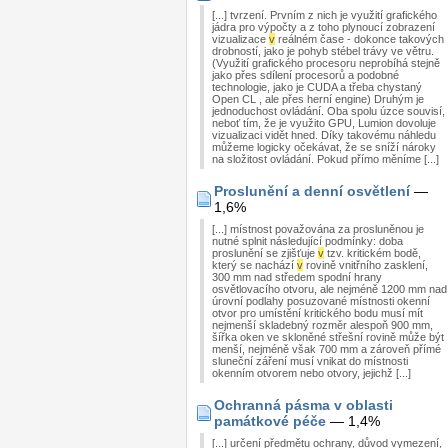
[...] tvrzení. Prvním z nich je využití grafického
jádra pro výpočty a z toho plynoucí zobrazení
vizualizace
v
reálném čase - dokonce takových
drobností, jako je pohyb stébel trávy ve větru.
(Využití grafického procesoru neprobíhá stejně
jako přes sdílení procesorů a podobné
technologie, jako je CUDA a třeba chystaný
Open CL , ale přes herní engine) Druhým je
jednoduchost ovládání. Oba spolu úzce souvisí,
neboť tím, že je využito GPU, Lumion dovoluje
vizualizaci vidět hned. Díky takovému náhledu
můžeme logicky očekávat, že se sníží nároky
na složitost ovládání. Pokud přímo měníme [...]
Proslunění a denní osvětlení
—
1,6%
[...] místnost považována za prosluněnou je
nutné splnit následující podmínky: doba
proslunění se zjišťuje
v
tzv. kritickém bodě,
který se nachází
v
rovině vnitřního zasklení,
300 mm nad středem spodní hrany
osvětlovacího otvoru, ale nejméně 1200 mm nad
úrovní podlahy posuzované místnosti okenní
otvor pro umístění kritického bodu musí mít
nejmenší skladebný rozměr alespoň 900 mm,
šířka oken ve skloněné střešní rovině může být
menší, nejméně však 700 mm a zároveň přímé
sluneční záření musí vnikat do místnosti
okenním otvorem nebo otvory, jejichž [...]
Ochranná pásma v oblasti
památkové péče
— 1,4%
[...] určení předmětu ochrany, důvod vymezení,